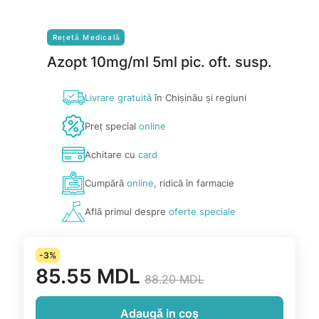
Rețetă Medicală
Azopt 10mg/ml 5ml pic. oft. susp.
Livrare gratuită
în Chișinău și regiuni
Preț special
online
Achitare cu
card
Cumpără
online
, ridică în farmacie
Află primul despre
oferte speciale
-3%
85.55 MDL
88.20 MDL
Adaugă in coş