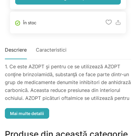
În stoc
Descriere
Caracteristici
1. Ce este AZOPT şi pentru ce se utilizează AZOPT
conţine brinzolamidă, substanţă ce face parte dintr-un
grup de medicamente denumite inhibitori de anhidrază
carbonică. Aceasta reduce presiunea din interiorul
ochiului. AZOPT picături oftalmice se utilizează pentru
scăderea presiunii intraoculare crescute. Această
presiune crescută poate duce la o afecţiune numită
glaucom. Dacă presiunea din interiorul ochiului este
prea mare, aceasta vă poate afecta vederea. 2. Ce
Produse din această categorie