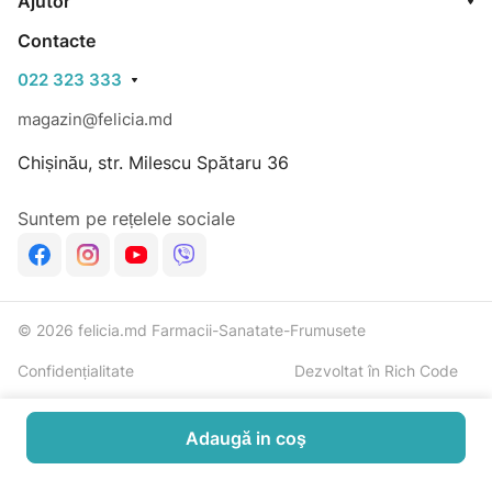
Ajutor
gravitatea reacțiilor adverse și va decide dacă trebuie
Contacte
întreprinse alte măsuri.
022 323 333
Aspecton Picături Tuse trebuie administrat dacă există
magazin@felicia.md
semne unei reacții hipersensibilitate.
Chișinău, str. Milescu Spătaru 36
Mentolul poate declanșa reacțiile alergice (inclusiv
Suntem pe rețelele sociale
respirație dificilă) la persoanele sensibilizate.
© 2026 felicia.md Farmacii-Sanatate-Frumusete
Confidențialitate
Dezvoltat în Rich Code
Adaugă in coş