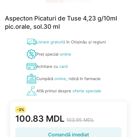
Aspecton Picaturi de Tuse 4,23 g/10ml
pic.orale, sol.30 ml
Livrare gratuită
în Chișinău și regiuni
Preț special
online
Achitare cu
card
Cumpără
online
, ridică în farmacie
Află primul despre
oferte speciale
-3%
100.83 MDL
103.95 MDL
Comandă imediat