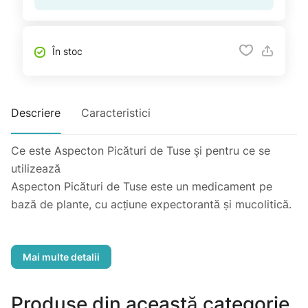
În stoc
Descriere
Caracteristici
Ce este Aspecton Picături de Tuse şi pentru ce se
utilizează
Aspecton Picături de Tuse este un medicament pe
bază de plante, cu acțiune expectorantă și mucolitică.
Aspecton Picături de Tuse este indicat pentru
tratamentul afecţiunilor inflamatorii ale tractului
respirator cauzate de răceală și însoțite de tuse,
mucus vâscos și expectorație dificilă. Reacţii adverse
Produse din această categorie