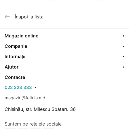
căpșună 1.5L
0.5L
Înapoi la lista
Magazin online
Companie
Informaţii
Ajutor
Contacte
022 323 333
magazin@felicia.md
Chișinău, str. Milescu Spătaru 36
Suntem pe rețelele sociale