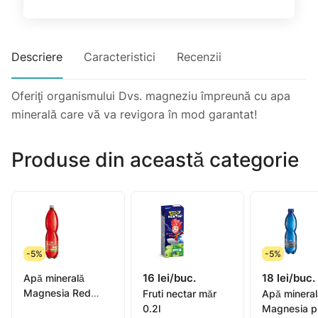
Descriere
Caracteristici
Recenzii
Oferiţi organismului Dvs. magneziu împreună cu apa
minerală care vă va revigora în mod garantat!
Produse din această categorie
-5%
-5%
16 lei/buc.
18 lei/buc.
Apă minerală
Magnesia Red
Fruti nectar măr
Apă mineral
gazata cu suc de
0.2l
Magnesia p