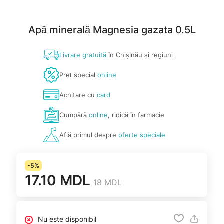
Apă minerală Magnesia gazata 0.5L
Livrare gratuită
în Chișinău și regiuni
Preț special
online
Achitare cu
card
Cumpără
online
, ridică în farmacie
Află primul despre
oferte speciale
-5%
17.10 MDL
18 MDL
Nu este disponibil