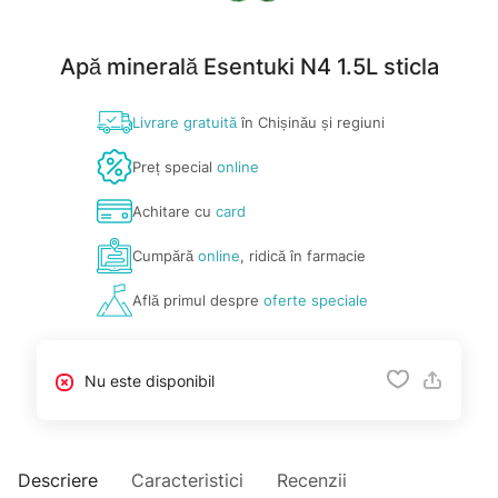
Apă minerală Esentuki N4 1.5L sticla
Livrare gratuită
în Chișinău și regiuni
Preț special
online
Achitare cu
card
Cumpără
online
, ridică în farmacie
Află primul despre
oferte speciale
Nu este disponibil
Descriere
Caracteristici
Recenzii