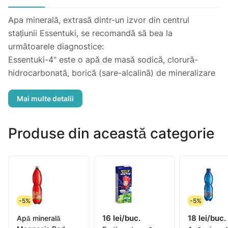
Apa minerală, extrasă dintr-un izvor din centrul
stațiunii Essentuki, se recomandă să bea la
următoarele diagnostice:
Essentuki-4" este o apă de masă sodică, clorură-
hidrocarbonată, borică (sare-alcalină) de mineralizare
medie. ulcer (formă numai necomplicată) a stomacului
sau a duodenului; pentru reabilitarea după intervenții
chirurgicale pentru ulcerul duodenal sau ulcerul
gastric; colecistită complicată de infecții, fără
Produse din această categorie
exacerbări regulate și nu în stadiul intervenției
chirurgicale; gastrită, inclusiv cronică; hepatita; orice
patologie a ficatului, inclusiv cronică; afecțiuni ale
ductului biliar; colită și enterocolită, inclusiv cronică;
Angiocholiții de origine diferită, dar în absența
-5%
-5%
înclinațiilor regulate la exacerbări; sindromul
16 lei/buc.
18 lei/buc.
postcholecistectomic; pentru tratamentul bolilor
Apă minerală