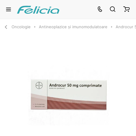
Oncologie
Antineoplazice și imunomodulatoare
Androcur 