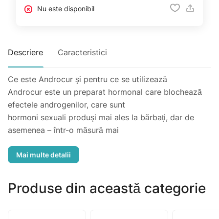
Nu este disponibil
Descriere
Caracteristici
Ce este Androcur şi pentru ce se utilizează
Androcur este un preparat hormonal care blochează
efectele androgenilor, care sunt
hormoni sexuali produşi mai ales la bărbaţi, dar de
asemenea – într-o măsură mai
mică – şi la femei. Substanţa activă este acetatul de
ciproteronă.
La femei, sunt influenţate în mod favorabil afecţiunile
androgen - dependente, cum
Produse din această categorie
sunt creşterea excesivă a părului în hirsutism, căderea
- dependentă de androgeni - a