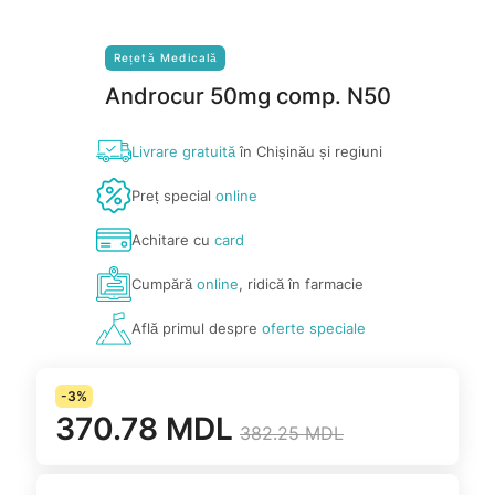
Rețetă Medicală
Androcur 50mg comp. N50
Livrare gratuită
în Chișinău și regiuni
Preț special
online
Achitare cu
card
Cumpără
online
, ridică în farmacie
Află primul despre
oferte speciale
-3%
370.78 MDL
382.25 MDL