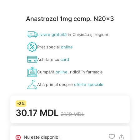
Anastrozol 1mg comp. N20x3
Livrare gratuită
în Chișinău și regiuni
Preț special
online
Achitare cu
card
Cumpără
online
, ridică în farmacie
Află primul despre
oferte speciale
-3%
30.17 MDL
31.10 MDL
Nu este disponibil