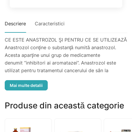
Descriere
Caracteristici
CE ESTE ANASTROZOL ŞI PENTRU CE SE UTILIZEAZĂ
Anastrozol conţine o substanţă numită anastrozol.
Acesta aparţine unui grup de medicamente
denumit “inhibitori ai aromatazei”. Anastrozol este
utilizat pentru tratamentul cancerului de sân la
femeile care au intrat la menopauză.
Anastrozol acţionează prin scăderea cantităţii de
hormon numit estrogen, produs de corpul
dumneavoastră. Medicamentul face acest lucru prin
Produse din această categorie
blocarea unei substanţe naturale (o enzimă) din
corpul dumneavoastră, numită “aromatază”. CUM SĂ
LUAŢI ANASTROZOL
Luaţi întotdeauna Anastrozol exact aşa cum v-a spus