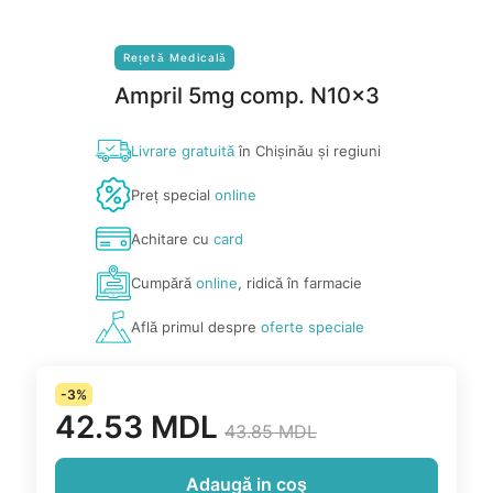
Rețetă Medicală
Ampril 5mg comp. N10x3
Livrare gratuită
în Chișinău și regiuni
Preț special
online
Achitare cu
card
Cumpără
online
, ridică în farmacie
Află primul despre
oferte speciale
-3%
42.53 MDL
43.85 MDL
Adaugă in coş