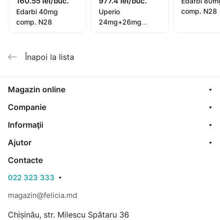
160.55 lei/buc.
977.4 lei/buc.
Edarbi 80m
comp. N28
Edarbi 40mg
Uperio
comp. N28
24mg+26mg
comp. film. N14x2
Înapoi la lista
Magazin online
Companie
Informaţii
Ajutor
Contacte
022 323 333
magazin@felicia.md
Chișinău, str. Milescu Spătaru 36