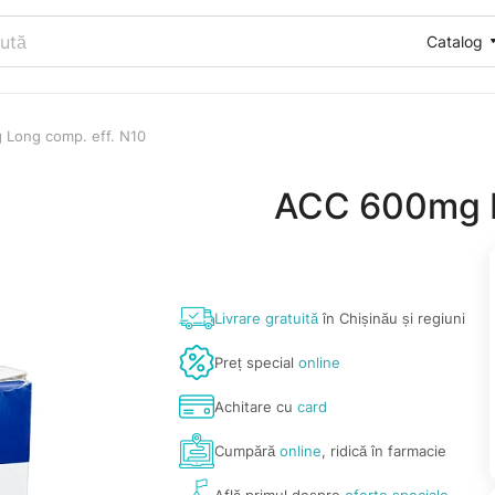
Catalog
Long comp. eff. N10
ACC 600mg L
Livrare gratuită
în Chișinău și regiuni
Preț special
online
Achitare cu
card
Cumpără
online
, ridică în farmacie