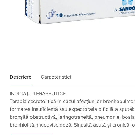
Descriere
Caracteristici
INDICAŢII TERAPEUTICE
Terapia secretolitică în cazul afecţiunilor bronhopulmon
formarea insuficientă sau expectoraţia dificilă a sputei:
bronşită obstructivă, laringotraheită, pneumonie, boala
bronhiolită, mucoviscidoză. Sinusită acută şi cronic
Adulţi şi copii cu vârsta peste 14 ani: 400-600 mg acet