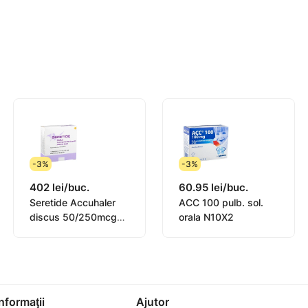
 pe zi (1 plic ACC® 100 de 3 ori
pe zi (1 plic ACC® 100 sau 1
-3%
-3%
i (1 plic ACC® 200 sau 2 plicuri
402 lei/buc.
60.95 lei/buc.
Seretide Accuhaler
ACC 100 pulb. sol.
 (1 plic ACC® 100 sau 1
discus 50/250mcg
orala N10X2
60doze pulb.inhalat.
ă peste 30 kg se admite
ină.
Informaţii
Ajutor