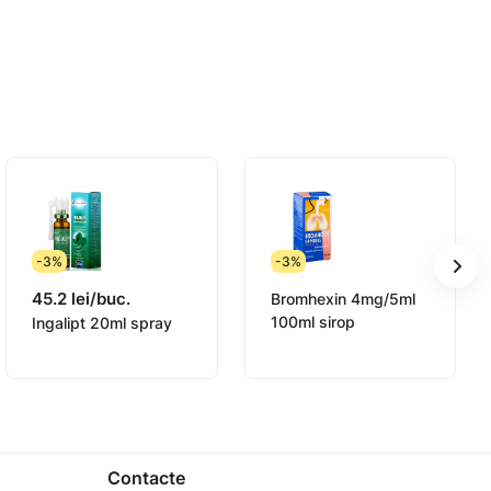
-3%
-3%
45.2 lei/buc.
Bromhexin 4mg/5ml
100ml sirop
Ingalipt 20ml spray
Contacte