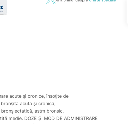
Află primul despre
oferte speciale
are acute şi cronice, însoţite de
 bronşită acută şi cronică,
 bronşiectatică, astm bronsic,
ă, otită medie. DOZE ŞI MOD DE ADMINISTRARE
ilcisteină pe zi (1 plic ACC® 200