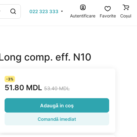
022 323 333
Autentificare
Favorite
Coșul
ong comp. eff. N10
-3%
51.80 MDL
53.40 MDL
Adaugă in coş
Comandă imediat