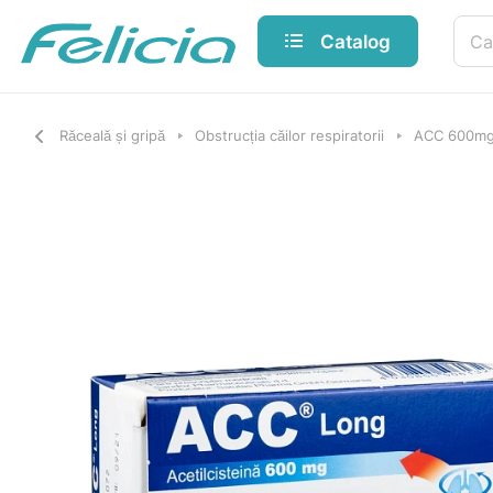
Catalog
Răceală și gripă
Obstrucția căilor respiratorii
ACC 600mg 