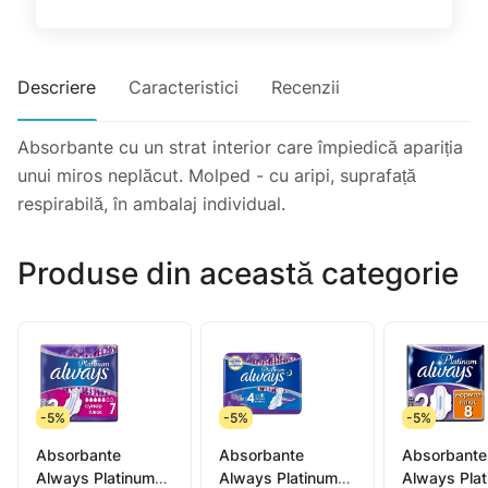
Descriere
Caracteristici
Recenzii
Absorbante cu un strat interior care împiedică apariția
unui miros neplăcut. Molped - cu aripi, suprafață
respirabilă, în ambalaj individual.
Produse din această categorie
-5%
-5%
-5%
Absorbante
Absorbante
Absorbante
Always Platinum
Always Platinum
Always Pla