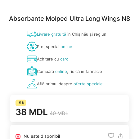
Absorbante Molped Ultra Long Wings N8
Livrare gratuită
în Chișinău și regiuni
Preț special
online
Achitare cu
card
Cumpără
online
, ridică în farmacie
Află primul despre
oferte speciale
-5%
38 MDL
40 MDL
Nu este disponibil