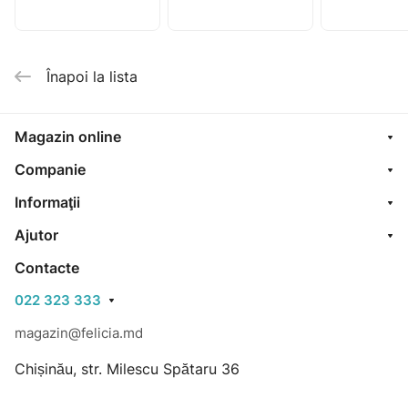
ultra super N7
ultra night N6
ultra norma
Înapoi la lista
Magazin online
Companie
Informaţii
Ajutor
Contacte
022 323 333
magazin@felicia.md
Chișinău, str. Milescu Spătaru 36