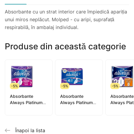
Absorbante cu un strat interior care împiedică apariția
unui miros neplăcut. Molped - cu aripi, suprafață
respirabilă, în ambalaj individual.
Produse din această categorie
-5%
-5%
-5%
Absorbante
Absorbante
Absorbante
Always Platinum
Always Platinum
Always Pla
ultra super N7
ultra night N6
ultra norma
Înapoi la lista