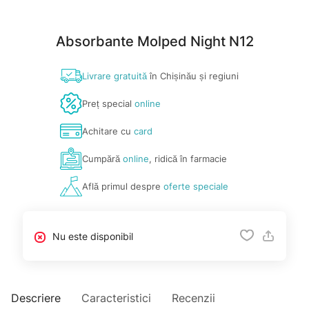
Absorbante Molped Night N12
Livrare gratuită
în Chișinău și regiuni
Preț special
online
Achitare cu
card
Cumpără
online
, ridică în farmacie
Află primul despre
oferte speciale
Nu este disponibil
Descriere
Caracteristici
Recenzii