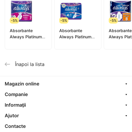
-5%
-5%
-5%
Absorbante
Absorbante
Absorbante
Always Platinum
Always Platinum
Always Pla
ultra super N7
ultra night N6
ultra norma
Înapoi la lista
Magazin online
Companie
Informaţii
Ajutor
Contacte