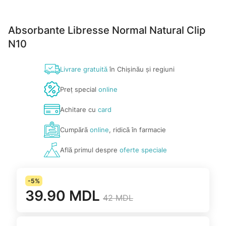
Absorbante Libresse Normal Natural Clip
N10
Livrare gratuită
în Chișinău și regiuni
Preț special
online
Achitare cu
card
Cumpără
online
, ridică în farmacie
Află primul despre
oferte speciale
-5%
39.90 MDL
42 MDL