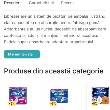
Descriere
Caracteristici
Recenzii
Libresse are un sistem de picături pe ambalaj ilustrând
clar capacitatea de absorbție pentru întreaga gamă.
Absorbantele au un nucleu deosebit de absorbant care
capteaza lichidul și îl menține în interiorul acestuia.
Perlele super absorbante adaptate organismului
contribuie la menținerea lichidului la disțantă de corp.
Produse din această categorie
-5%
-5%
-5%