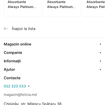
Absorbante
Absorbante
Absorbante
Always Platinum
Always Platinum
Always Pla
ultra super N7
ultra night N6
ultra norma
Înapoi la lista
Magazin online
Companie
Informaţii
Ajutor
Contacte
022 323 333
magazin@felicia.md
Chișinău, str. Milescu Spătaru 36