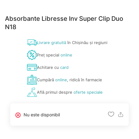
Absorbante Libresse Inv Super Clip Duo
N18
Livrare gratuită
în Chișinău și regiuni
Preț special
online
Achitare cu
card
Cumpără
online
, ridică în farmacie
Află primul despre
oferte speciale
Nu este disponibil