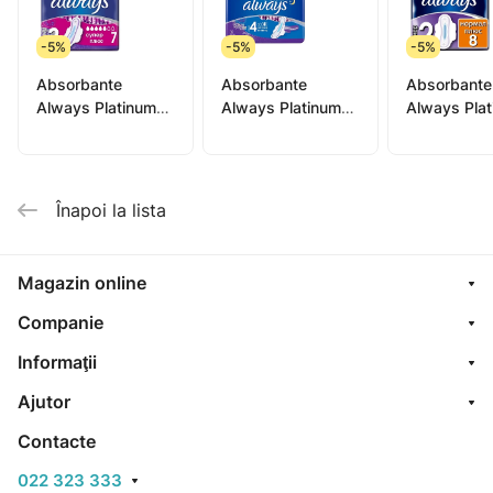
-5%
-5%
-5%
Absorbante
Absorbante
Absorbante
Always Platinum
Always Platinum
Always Pla
ultra super N7
ultra night N6
ultra norma
Înapoi la lista
Magazin online
Companie
Informaţii
Ajutor
Contacte
022 323 333