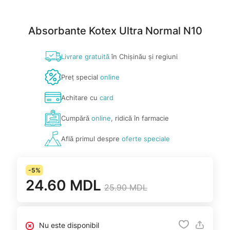
Absorbante Kotex Ultra Normal N10
Livrare gratuită
în Chișinău și regiuni
Preț special
online
Achitare cu
card
Cumpără
online
, ridică în farmacie
Află primul despre
oferte speciale
-5%
24.60 MDL
25.90 MDL
Nu este disponibil