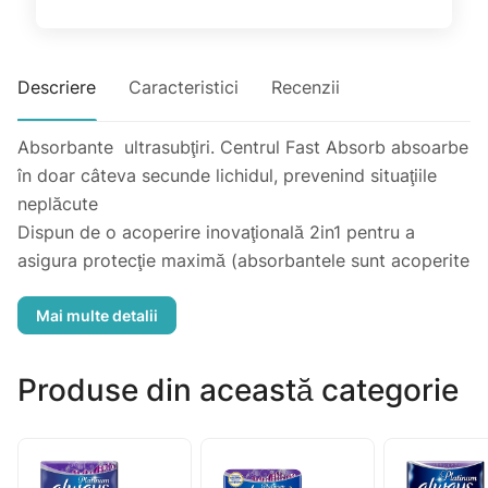
Descriere
Caracteristici
Recenzii
Absorbante ultrasubţiri. Centrul Fast Absorb absoarbe
în doar câteva secunde lichidul, prevenind situaţiile
neplăcute
Dispun de o acoperire inovaţională 2in1 pentru a
asigura protecţie maximă (absorbantele sunt acoperite
cu suprafaţă tip "plasă") şi confort (suprafaţa
absorbatului este foarte moale).
Noua formă anatomică şi aripioarele moi se fixează
bine, iar barierele flexibile nu permit absorbantului să
Produse din această categorie
se răsucească.Centrul Fast Absorb absoarbe în doar
câteva secunde lichidul, prevenind situaţiile neplăcute.
Se fixează sigur de lenjerie şi garantează confortul
permanent.