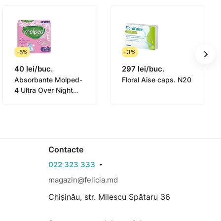
-5%
-3%
40 lei/buc.
297 lei/buc.
Absorbante Molped-
Floral Aise caps. N20
4 Ultra Over Night
Deo Anatomiс N7
Contacte
022 323 333
magazin@felicia.md
Chișinău, str. Milescu Spătaru 36