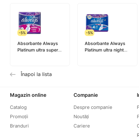
-5%
-5%
Absorbante Always
Absorbante Always
Platinum ultra super
Platinum ultra night
N7
N6
Înapoi la lista
Magazin online
Companie
Catalog
Despre companie
Promoții
Noutăți
P
Branduri
Cariere