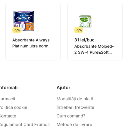
-5%
-5%
31 lei/buc.
Absorbante Always
Platinum ultra normal
Absorbante Molped-
N8
2 SW-4 Pure&Soft
Normal N8
Informaţii
Ajutor
Farmacii
Modalități de plată
olitica cookie
Întrebări frecvente
Contacte
Cum comand?
Regulament Card Frumos
Metode de livrare