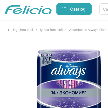
Catalog
Îngrijirea pielii
Igiena feminină
Absorbante Always Platin