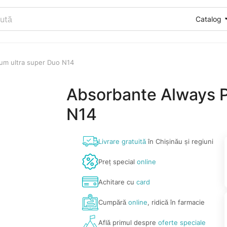
Catalog
um ultra super Duo N14
Absorbante Always P
N14
Livrare gratuită
în Chișinău și regiuni
Preț special
online
Achitare cu
card
Cumpără
online
, ridică în farmacie
Află primul despre
oferte speciale