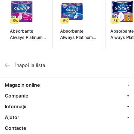
-5%
-5%
-5%
Absorbante
Absorbante
Absorbante
Always Platinum
Always Platinum
Always Pla
ultra super N7
ultra night N6
ultra norma
Înapoi la lista
Magazin online
Companie
Informaţii
Ajutor
Contacte