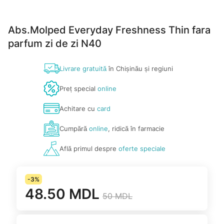
Abs.Molped Everyday Freshness Thin fara
parfum zi de zi N40
Livrare gratuită
în Chișinău și regiuni
Preț special
online
Achitare cu
card
Cumpără
online
, ridică în farmacie
Află primul despre
oferte speciale
-3%
48.50 MDL
50 MDL