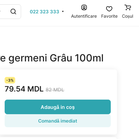
022 323 333
Autentificare
Favorite
Coșul
ure germeni Grâu 100ml
-3%
79.54 MDL
82 MDL
Adaugă in coş
Comandă imediat