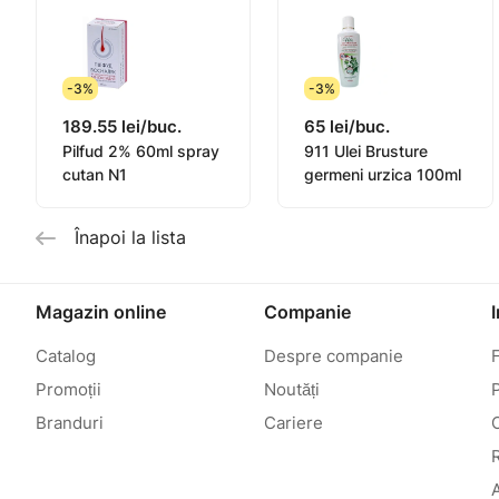
-3%
-3%
189.55 lei/buc.
65 lei/buc.
Pilfud 2% 60ml spray
911 Ulei Brusture
cutan N1
germeni urzica 100ml
Înapoi la lista
Magazin online
Companie
Catalog
Despre companie
Promoții
Noutăți
P
Branduri
Cariere