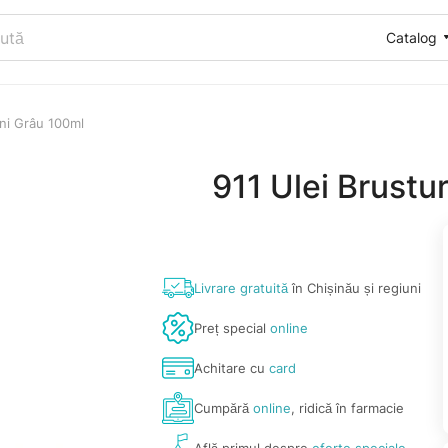
Catalog
ni Grâu 100ml
911 Ulei Brust
Livrare gratuită
în Chișinău și regiuni
Preț special
online
Achitare cu
card
Cumpără
online
, ridică în farmacie