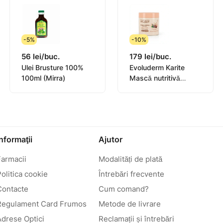
-5%
-10%
56 lei/buc.
179 lei/buc.
Ulei Brusture 100%
Evoluderm Karite
100ml (Mirra)
Mască nutritivă
pentru păr uscat,
500ml (3036C)
Informaţii
Ajutor
Farmacii
Modalități de plată
olitica cookie
Întrebări frecvente
Contacte
Cum comand?
Regulament Card Frumos
Metode de livrare
Adrese Optici
Reclamații și întrebări