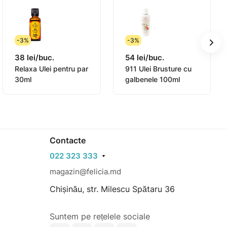
-3%
-3%
38 lei/buc.
54 lei/buc.
Relaxa Ulei pentru par
911 Ulei Brusture cu
30ml
galbenele 100ml
Contacte
022 323 333
magazin@felicia.md
Chișinău, str. Milescu Spătaru 36
Suntem pe rețelele sociale