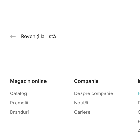
Reveniți la listă
Magazin online
Companie
Catalog
Despre companie
Promoții
Noutăți
P
Branduri
Cariere