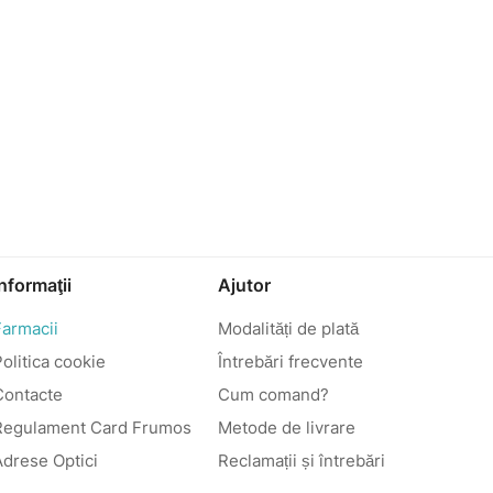
Informaţii
Ajutor
Farmacii
Modalități de plată
olitica cookie
Întrebări frecvente
Contacte
Cum comand?
Regulament Card Frumos
Metode de livrare
Adrese Optici
Reclamații și întrebări