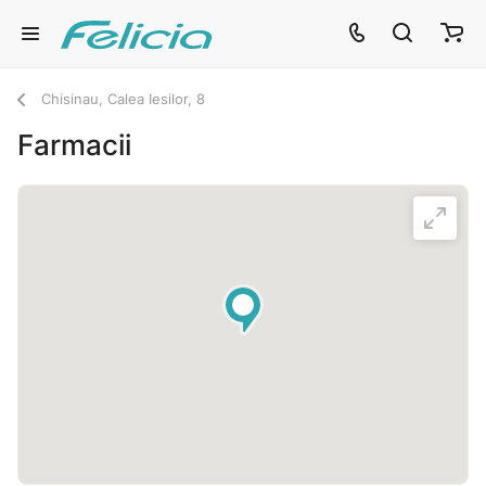
Chisinau, Calea Iesilor, 8
Farmacii