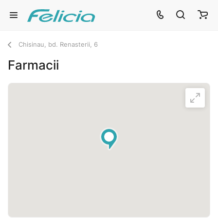
Chisinau, bd. Renasterii, 6
Farmacii