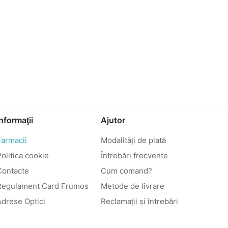
Informaţii
Ajutor
Farmacii
Modalități de plată
olitica cookie
Întrebări frecvente
Contacte
Cum comand?
Regulament Card Frumos
Metode de livrare
Adrese Optici
Reclamații și întrebări