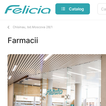
Catalog
Chisinau, bd.Moscova 28/1
Farmacii