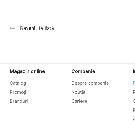
Reveniți la listă
Magazin online
Companie
Catalog
Despre companie
Promoții
Noutăți
P
Branduri
Cariere