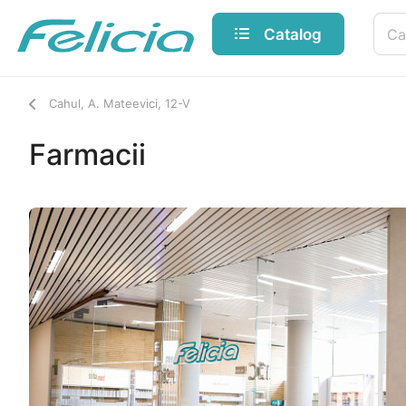
Catalog
Cahul, A. Mateevici, 12-V
Farmacii