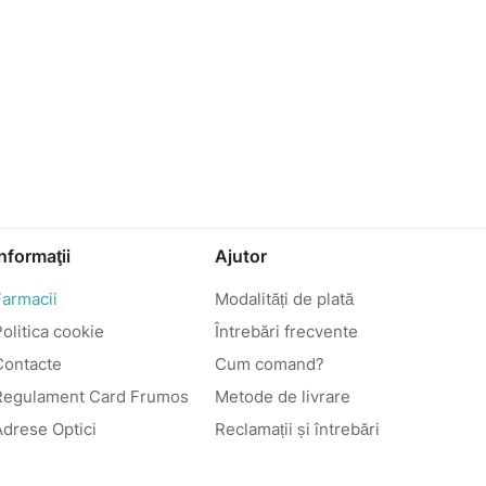
Informaţii
Ajutor
Farmacii
Modalități de plată
olitica cookie
Întrebări frecvente
Contacte
Cum comand?
Regulament Card Frumos
Metode de livrare
Adrese Optici
Reclamații și întrebări