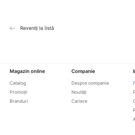
Reveniți la listă
Magazin online
Companie
Catalog
Despre companie
Promoții
Noutăți
P
Branduri
Cariere