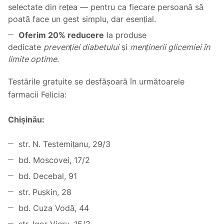
selectate din rețea — pentru ca fiecare persoană să
poată face un gest simplu, dar esențial.
Oferim 20% reducere
la produse
dedicate
prevenției diabetului
și
menținerii glicemiei în
limite optime
.
Testările gratuite se desfășoară în următoarele
farmacii Felicia:
Chișinău:
str. N. Testemițanu, 29/3
bd. Moscovei, 17/2
bd. Decebal, 91
str. Pușkin, 28
bd. Cuza Vodă, 44
str. Igor Vieru, 15/2