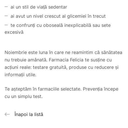
ai un stil de viață sedentar
ai avut un nivel crescut al glicemiei în trecut
te confrunți cu oboseală inexplicabilă sau sete
excesivă
Noiembrie este luna în care ne reamintim că sănătatea
nu trebuie amânată. Farmacia Felicia te susține cu
acțiuni reale: testare gratuită, produse cu reducere și
informații utile.
Te așteptăm în farmaciile selectate. Prevenția începe
cu un simplu test.
Înapoi la listă