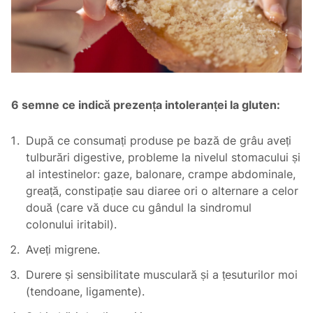
6 semne ce indică prezența intoleranței la gluten:
După ce consumați produse pe bază de grâu aveți
tulburări digestive, probleme la nivelul stomacului și
al intestinelor: gaze, balonare, crampe abdominale,
greață, constipație sau diaree ori o alternare a celor
două (care vă duce cu gândul la sindromul
colonului iritabil).
Aveți migrene.
Durere și sensibilitate musculară și a țesuturilor moi
(tendoane, ligamente).