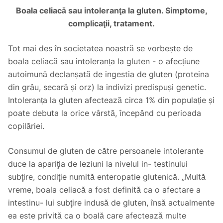
Boala celiacă sau intoleranţa la gluten.
S
imptome,
complicaţii, tratament.
Tot mai des în societatea noastră se vorbește de
boala celiacă sau intoleranța la gluten - o afecțiune
autoimună declanșată de ingestia de gluten (proteina
din grâu, secară și orz) la indivizi predispuși genetic.
Intoleranța la gluten afectează circa 1% din populație și
poate debuta la orice vârstă,
începând cu perioada
copilăriei.
Consumul de gluten de către persoanele intolerante
duce la apariţia de leziuni la nivelul in- testinului
subţire, condiţie numită enteropatie glutenică. „Multă
vreme, boala celiacă a fost definită ca o afectare a
intestinu- lui subţire indusă de gluten, însă actualmente
ea este privită ca o boală care afectează multe