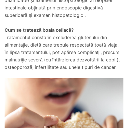
deamidate) şi examenul histopatologic al biopsiei
intestinale obţinută prin endoscopie digestivă
superioară şi examen histopatologic .
Cum se tratează boala celiacă?
Tratamentul constă în excluderea glutenului din
alimentaţie, dietă care trebuie respectată toată viaţa.
În lipsa tratamentului, pot apărea complicaţii, precum
malnutriţie severă (cu întârzierea dezvoltării la copii),
osteoporoză, infertilitate sau unele tipuri de cancer.