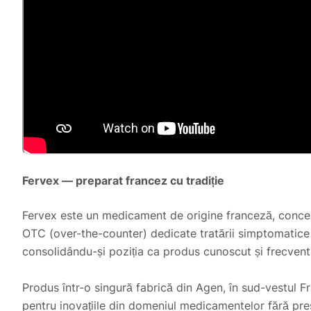
Fervex — preparat francez cu tradiție
Fervex este un medicament de origine franceză, concepu
OTC (over-the-counter) dedicate tratării simptomatice a 
consolidându-și poziția ca produs cunoscut și frecvent u
Produs într-o singură fabrică din Agen, în sud-vestul Fr
pentru inovațiile din domeniul medicamentelor fără pre