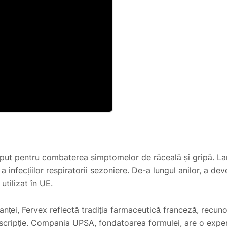
t pentru combaterea simptomelor de răceală și gripă. Lansa
infecțiilor respiratorii sezoniere. De-a lungul anilor, a dev
tilizat în UE.
anței, Fervex reflectă tradiția farmaceutică franceză, recun
scripție. Compania UPSA, fondatoarea formulei, are o experi