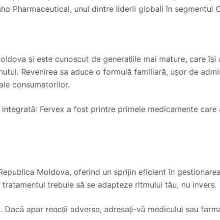
sho Pharmaceutical, unul dintre liderii globali în segmentul 
oldova și este cunoscut de generațiile mai mature, care își
nutul. Revenirea sa aduce o formulă familiară, ușor de admin
 ale consumatorilor.
 integrată: Fervex a fost printre primele medicamente care a
n Republica Moldova, oferind un sprijin eficient în gestiona
e tratamentul trebuie să se adapteze ritmului tău, nu invers.
. Dacă apar reacții adverse, adresați-vă medicului sau farma