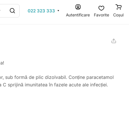
022 323 333
Autentificare
Favorite
Coșul
a!
or, sub formă de plic dizolvabil. Conține paracetamol
C sprijină imunitatea în fazele acute ale infecției.