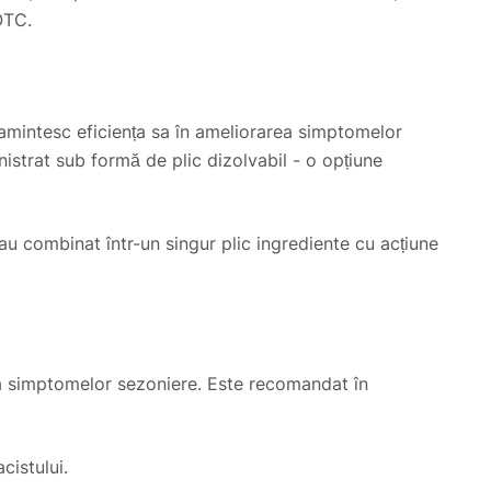
OTC.
 amintesc eficiența sa în ameliorarea simptomelor
istrat sub formă de plic dizolvabil - o opțiune
u combinat într-un singur plic ingrediente cu acțiune
rea simptomelor sezoniere. Este recomandat în
cistului.