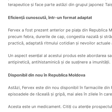
terapeutice și face parte astăzi din grupul japonez Tai
Eficiență cunoscută, într-un format adaptat
Fervex a fost prezent anterior pe piața din Republica M
precum febra, durerile de cap, congestia nazală și stră
practică, adaptată ritmului cotidian și nevoilor actuale
Un aspect esențial al acestui produs este abordarea sa
antipiretică, antihistaminică și de susținere a imunității.
Disponibil din nou
în Republica Moldova
Astăzi, Fervex este din nou disponibil în farmaciile di
episoadele de răceală și gripă, mai ales în zilele în car
Acesta este un medicament. Citiți cu atenție prospectul