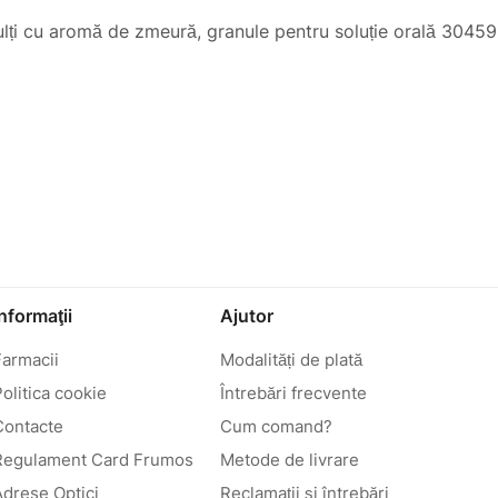
dulți cu aromă de zmeură, granule pentru soluție orală 3045
Informaţii
Ajutor
Farmacii
Modalități de plată
olitica cookie
Întrebări frecvente
Contacte
Cum comand?
Regulament Card Frumos
Metode de livrare
Adrese Optici
Reclamații și întrebări