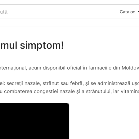
Catalog
primul simptom!
ernațional, acum disponibil oficial în farmaciile din Moldov
 secreții nazale, strănut sau febră, și se administrează uș
u combaterea congestiei nazale și a strănutului, iar vitamina 