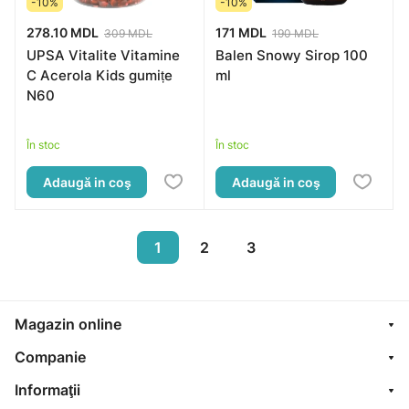
-10%
-10%
278.10 MDL
171 MDL
309 MDL
190 MDL
UPSA Vitalite Vitamine
Balen Snowy Sirop 100
C Acerola Kids gumițe
ml
N60
În stoc
În stoc
Adaugă in coş
Adaugă in coş
1
2
3
Magazin online
Companie
Informaţii