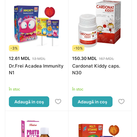
-3%
-10%
12.61 MDL
150.30 MDL
13 MDL
167 MDL
Dr.Frei Acadea Immunity
Cardonat Kiddy caps.
N1
N30
În stoc
În stoc
Adaugă in coş
Adaugă in coş