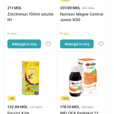
211 MDL
207.90 MDL
231 MDL
ZincImmun 100ml solutie
Nutreov Magne Control
N1
Junior N30
În stoc
În stoc
Adaugă in coş
Adaugă in coş
-3%
-10%
132.89 MDL
179.10 MDL
137 MDL
199 MDL
Forvita Kids
INELDEA Pediakid 22