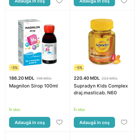
Adaugă in coş
Adaugă in coş
-5%
-5%
186.20 MDL
220.40 MDL
196 MDL
232 MDL
Magnilon Sirop 100ml
Supradyn Kids Complex
draj.masticab. N60
În stoc
În stoc
Adaugă in coş
Adaugă in coş