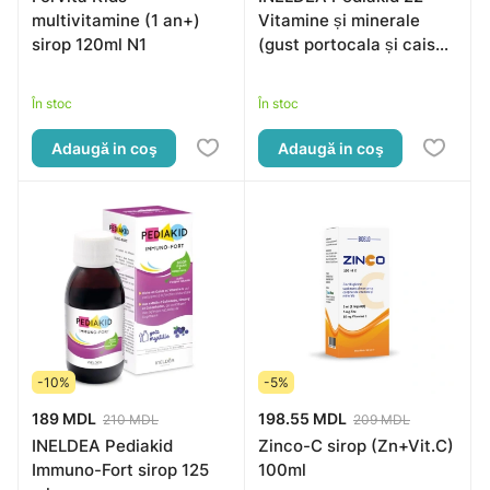
multivitamine (1 an+)
Vitamine și minerale
sirop 120ml N1
(gust portocala și caise)
sirop 125ml
În stoc
În stoc
Adaugă in coş
Adaugă in coş
-10%
-5%
189 MDL
198.55 MDL
210 MDL
209 MDL
INELDEA Pediakid
Zinco-C sirop (Zn+Vit.C)
Immuno-Fort sirop 125
100ml