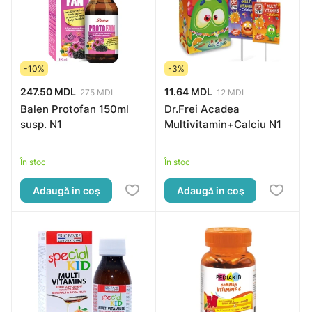
-10%
-3%
247.50 MDL
11.64 MDL
275 MDL
12 MDL
Balen Protofan 150ml
Dr.Frei Acadea
susp. N1
Multivitamin+Calciu N1
În stoc
În stoc
Adaugă in coş
Adaugă in coş