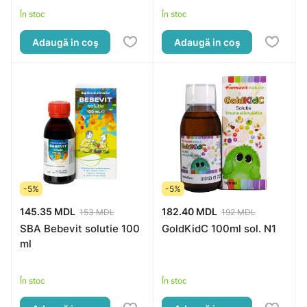
În stoc
În stoc
Adaugă in coş
Adaugă in coş
-5%
-5%
145.35 MDL
182.40 MDL
153 MDL
192 MDL
SBA Bebevit solutie 100
GoldKidC 100ml sol. N1
ml
În stoc
În stoc