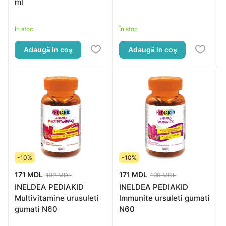
ml
În stoc
În stoc
Adaugă in coş
Adaugă in coş
-10%
-10%
171 MDL
171 MDL
190 MDL
190 MDL
INELDEA PEDIAKID
INELDEA PEDIAKID
Multivitamine urusuleti
Immunite ursuleti gumati
gumati N60
N60