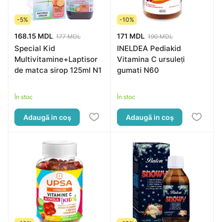
-5%
-10%
168.15 MDL
171 MDL
177 MDL
190 MDL
Special Kid
INELDEA Pediakid
Multivitamine+Laptisor
Vitamina C ursuleți
de matca sirop 125ml N1
gumati N60
În stoc
În stoc
Adaugă in coş
Adaugă in coş