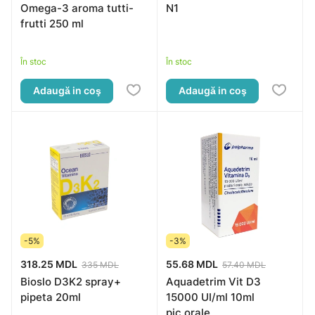
Omega-3 aroma tutti-
N1
frutti 250 ml
În stoc
În stoc
Adaugă in coş
Adaugă in coş
-5%
-3%
318.25 MDL
55.68 MDL
335 MDL
57.40 MDL
Bioslo D3K2 spray+
Aquadetrim Vit D3
pipeta 20ml
15000 UI/ml 10ml
pic.orale