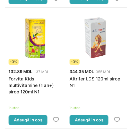
-3%
-3%
132.89 MDL
344.35 MDL
137 MDL
355 MDL
Forvita Kids
Altrifer LDS 120ml sirop
multivitamine (1 an+)
N1
sirop 120ml N1
În stoc
În stoc
Adaugă in coş
Adaugă in coş