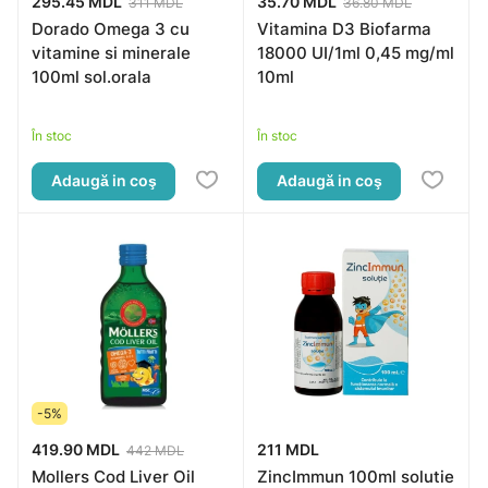
295.45 MDL
35.70 MDL
311 MDL
36.80 MDL
Dorado Omega 3 cu
Vitamina D3 Biofarma
vitamine si minerale
18000 UI/1ml 0,45 mg/ml
100ml sol.orala
10ml
În stoc
În stoc
Adaugă in coş
Adaugă in coş
-5%
419.90 MDL
211 MDL
442 MDL
Mollers Cod Liver Oil
ZincImmun 100ml solutie