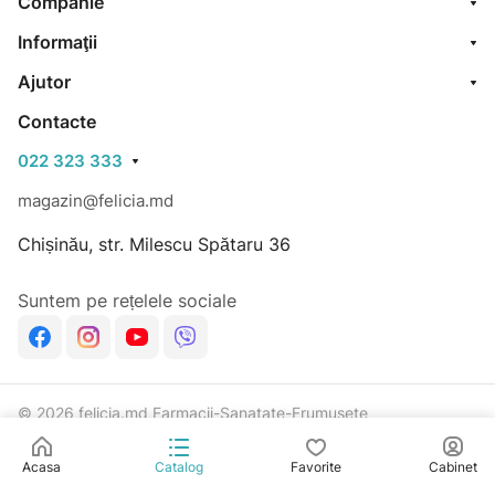
Companie
Informaţii
Ajutor
Contacte
022 323 333
magazin@felicia.md
Chișinău, str. Milescu Spătaru 36
Suntem pe rețelele sociale
© 2026 felicia.md Farmacii-Sanatate-Frumusete
Confidențialitate
Dezvoltat în Rich Code
Acasa
Catalog
Favorite
Cabinet