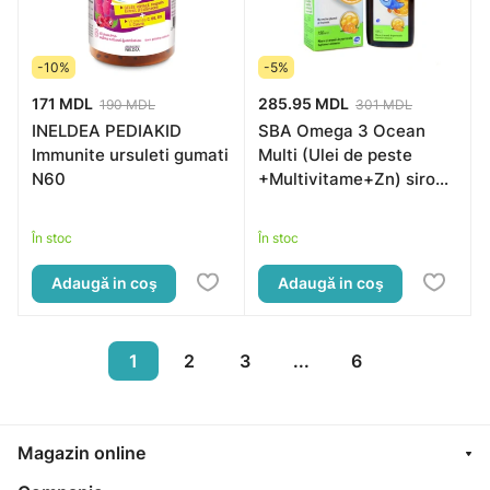
-10%
-5%
171 MDL
285.95 MDL
190 MDL
301 MDL
INELDEA PEDIAKID
SBA Omega 3 Ocean
Immunite ursuleti gumati
Multi (Ulei de peste
N60
+Multivitame+Zn) sirop
150ml
În stoc
În stoc
Adaugă in coş
Adaugă in coş
1
2
3
...
6
Magazin online