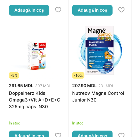
Adaugă in coş
Adaugă in coş
-5%
-10%
291.65 MDL
207.90 MDL
307 MDL
231 MDL
Doppelherz Kids
Nutreov Magne Control
Omega3+Vit A+D+E+C
Junior N30
325mg caps. N30
În stoc
În stoc
Adaugă in coş
Adaugă in coş