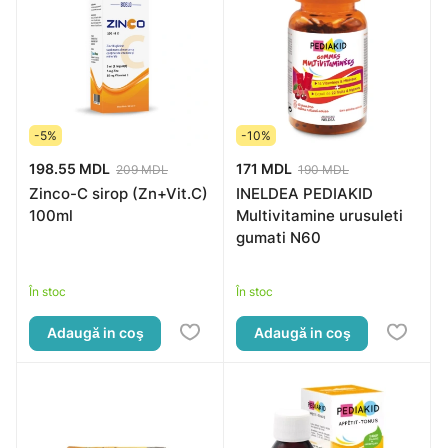
-5%
-10%
198.55 MDL
171 MDL
209 MDL
190 MDL
Zinco-C sirop (Zn+Vit.C)
INELDEA PEDIAKID
100ml
Multivitamine urusuleti
gumati N60
În stoc
În stoc
Adaugă in coş
Adaugă in coş