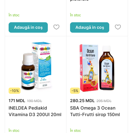
În stoc
În stoc
Adaugă in coş
Adaugă in coş
-10%
-5%
171 MDL
280.25 MDL
190 MDL
295 MDL
INELDEA Pediakid
SBA Omega 3 Ocean
Vitamina D3 200UI 20ml
Tutti-Frutti sirop 150ml
În stoc
În stoc