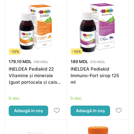
-10%
-10%
179.10 MDL
189 MDL
199 MDL
210 MDL
INELDEA Pediakid 22
INELDEA Pediakid
Vitamine și minerale
Immuno-Fort sirop 125
(gust portocala și caise)
ml
sirop 125ml
În stoc
În stoc
Adaugă in coş
Adaugă in coş