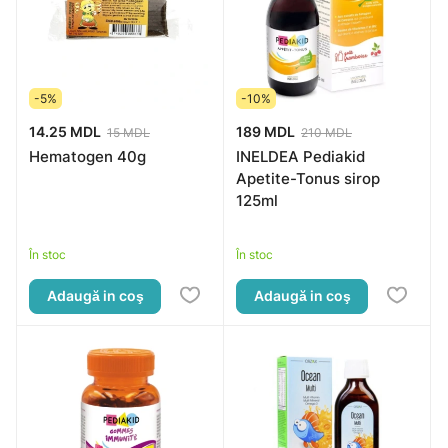
-5%
-10%
14.25 MDL
189 MDL
15 MDL
210 MDL
Hematogen 40g
INELDEA Pediakid
Apetite-Tonus sirop
125ml
În stoc
În stoc
Adaugă in coş
Adaugă in coş