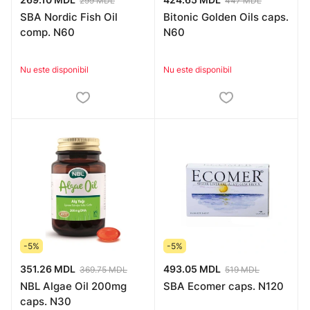
299 MDL
447 MDL
SBA Nordic Fish Oil
Bitonic Golden Oils caps.
comp. N60
N60
Nu este disponibil
Nu este disponibil
-5%
-5%
351.26 MDL
493.05 MDL
369.75 MDL
519 MDL
NBL Algae Oil 200mg
SBA Ecomer caps. N120
caps. N30