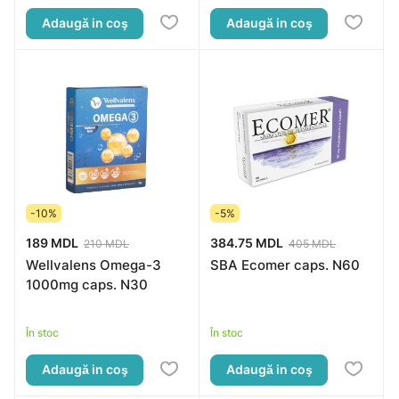
Adaugă in coş
Adaugă in coş
-10%
-5%
189 MDL
384.75 MDL
210 MDL
405 MDL
Wellvalens Omega-3
SBA Ecomer caps. N60
1000mg caps. N30
În stoc
În stoc
Adaugă in coş
Adaugă in coş