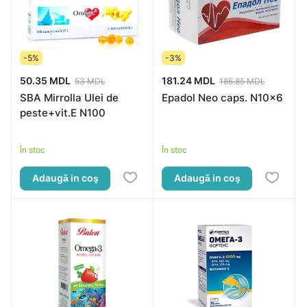
-5%
-3%
50.35 MDL
181.24 MDL
53 MDL
186.85 MDL
SBA Mirrolla Ulei de
Epadol Neo caps. N10x6
peste+vit.E N100
În stoc
În stoc
Adaugă in coş
Adaugă in coş