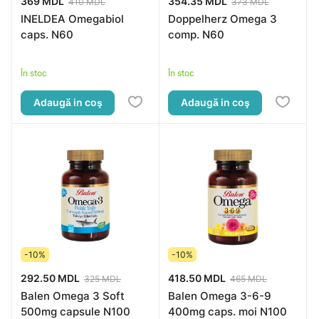
369 MDL
354.35 MDL
410 MDL
373 MDL
INELDEA Omegabiol
Doppelherz Omega 3
caps. N60
comp. N60
În stoc
În stoc
Adaugă in coş
Adaugă in coş
-10%
-10%
292.50 MDL
418.50 MDL
325 MDL
465 MDL
Balen Omega 3 Soft
Balen Omega 3-6-9
500mg capsule N100
400mg caps. moi N100