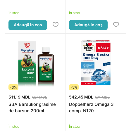
În stoc
În stoc
Adaugă in coş
Adaugă in coş
-3%
-5%
511.19 MDL
542.45 MDL
527 MDL
571 MDL
SBA Barsukor grasime
Doppelherz Omega 3
de bursuc 200ml
comp. N120
În stoc
În stoc