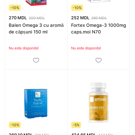
-10%
-10%
270 MDL
252 MDL
300 MDL
280 MDL
Balen Omega 3 cu aromă
Fortex Omega-3 1000mg
de căpșuni 150 ml
caps.moi N70
Nu este disponibil
Nu este disponibil
-10%
-5%
269.10 MDL
424.65 MDL