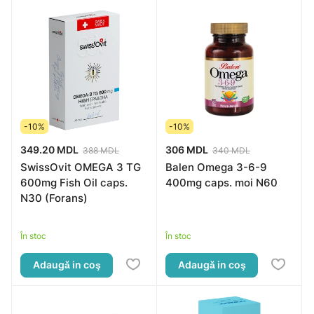
-10%
-10%
349.20 MDL
306 MDL
388 MDL
340 MDL
SwissOvit OMEGA 3 TG
Balen Omega 3-6-9
600mg Fish Oil caps.
400mg caps. moi N60
N30 (Forans)
În stoc
În stoc
Adaugă in coş
Adaugă in coş