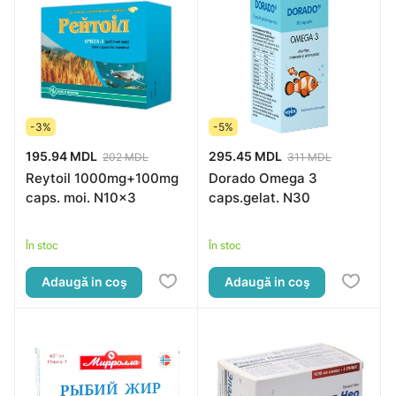
-3%
-5%
195.94 MDL
295.45 MDL
202 MDL
311 MDL
Reytoil 1000mg+100mg
Dorado Omega 3
caps. moi. N10x3
caps.gelat. N30
În stoc
În stoc
Adaugă in coş
Adaugă in coş