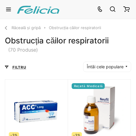
Răceală și gripă
Obstrucția căilor respiratorii
Obstrucția căilor respiratorii
(70 Produse)
Întâi cele populare
FILTRU
Rețetă Medicală
-3%
-3%