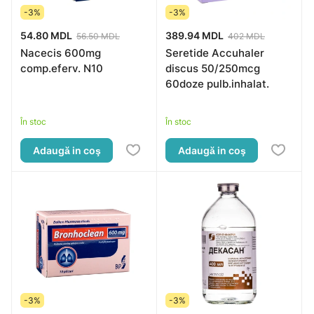
-3%
-3%
54.80 MDL
389.94 MDL
56.50 MDL
402 MDL
Nacecis 600mg
Seretide Accuhaler
comp.eferv. N10
discus 50/250mcg
60doze pulb.inhalat.
În stoc
În stoc
Adaugă in coş
Adaugă in coş
-3%
-3%