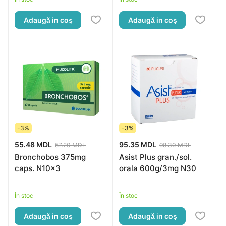
Adaugă in coş
Adaugă in coş
-3%
-3%
55.48 MDL
95.35 MDL
57.20 MDL
98.30 MDL
Bronchobos 375mg
Asist Plus gran./sol.
caps. N10x3
orala 600g/3mg N30
În stoc
În stoc
Adaugă in coş
Adaugă in coş