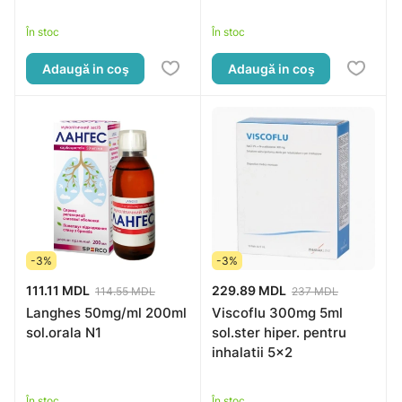
În stoc
În stoc
Adaugă in coş
Adaugă in coş
-3%
-3%
111.11 MDL
229.89 MDL
114.55 MDL
237 MDL
Langhes 50mg/ml 200ml
Viscoflu 300mg 5ml
sol.orala N1
sol.ster hiper. pentru
inhalatii 5x2
În stoc
În stoc