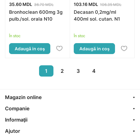
35.60 MDL
103.16 MDL
36.70 MDL
106.35 MDL
Bronhoclean 600mg 3g
Decasan 0,2mg/ml
pulb./sol. orala N10
400ml sol. cutan. N1
În stoc
În stoc
Adaugă in coş
Adaugă in coş
1
2
3
4
Magazin online
Companie
Informaţii
Ajutor