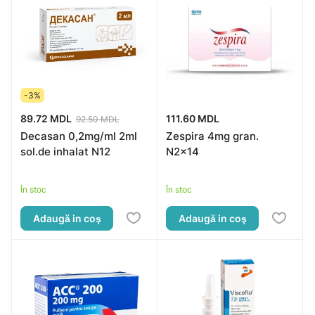
-3%
89.72 MDL
111.60 MDL
92.50 MDL
Decasan 0,2mg/ml 2ml
Zespira 4mg gran.
sol.de inhalat N12
N2x14
În stoc
În stoc
Adaugă in coş
Adaugă in coş