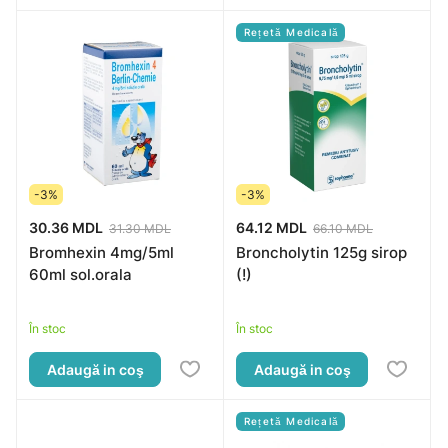
Rețetă Medicală
-3%
-3%
30.36 MDL
64.12 MDL
31.30 MDL
66.10 MDL
Bromhexin 4mg/5ml
Broncholytin 125g sirop
60ml sol.orala
(!)
În stoc
În stoc
Adaugă in coş
Adaugă in coş
Rețetă Medicală