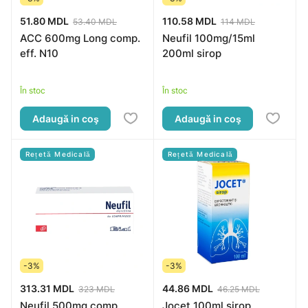
51.80 MDL
110.58 MDL
53.40 MDL
114 MDL
ACC 600mg Long comp.
Neufil 100mg/15ml
eff. N10
200ml sirop
În stoc
În stoc
Adaugă in coş
Adaugă in coş
Rețetă Medicală
Rețetă Medicală
-3%
-3%
313.31 MDL
44.86 MDL
323 MDL
46.25 MDL
Neufil 500mg comp.
Jocet 100ml sirop