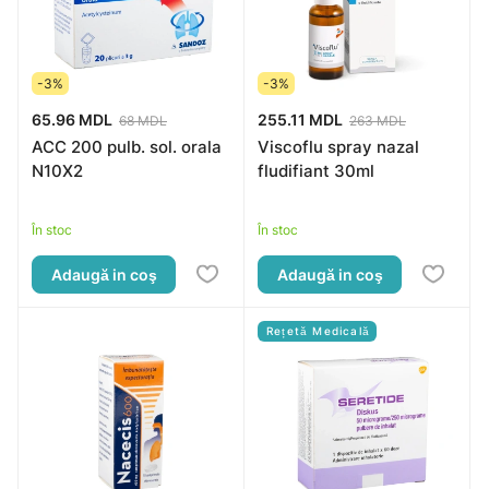
-3%
-3%
65.96 MDL
255.11 MDL
68 MDL
263 MDL
ACC 200 pulb. sol. orala
Viscoflu spray nazal
N10X2
fludifiant 30ml
În stoc
În stoc
Adaugă in coş
Adaugă in coş
Rețetă Medicală