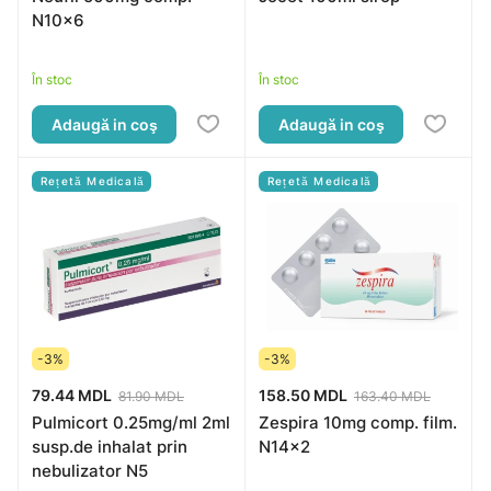
N10x6
În stoc
În stoc
Adaugă in coş
Adaugă in coş
Rețetă Medicală
Rețetă Medicală
-3%
-3%
79.44 MDL
158.50 MDL
81.90 MDL
163.40 MDL
Pulmicort 0.25mg/ml 2ml
Zespira 10mg comp. film.
susp.de inhalat prin
N14x2
nebulizator N5