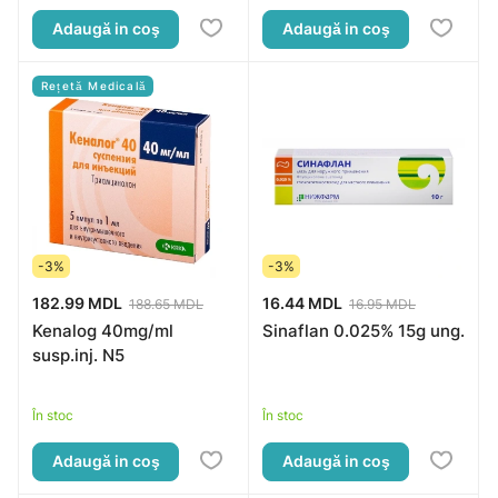
Adaugă in coş
Adaugă in coş
Rețetă Medicală
-3%
-3%
182.99 MDL
16.44 MDL
188.65 MDL
16.95 MDL
Kenalog 40mg/ml
Sinaflan 0.025% 15g ung.
susp.inj. N5
În stoc
În stoc
Adaugă in coş
Adaugă in coş