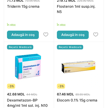
71.73 MDL
219.12 MDL
73.95 MDL
225.90 MDL
Triderm 15g crema
Flosteron 1ml susp.inj.
N5
În stoc
În stoc
Adaugă in coş
Adaugă in coş
Rețetă Medicală
Rețetă Medicală
-3%
-3%
42.68 MDL
67.46 MDL
44 MDL
69.55 MDL
Dexametazon-BP
Elocom 0.1% 15g crema
4mg/ml 1ml sol. inj. N10