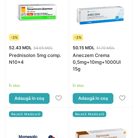
-3%
-3%
52.43 MDL
50.15 MDL
54.05 MDL
51.70 MDL
Prednisolon 5mg comp.
Aneczem Crema
N10x4
0,5mg+10mg+1000UI
15g
În stoc
În stoc
Adaugă in coş
Adaugă in coş
Rețetă Medicală
Rețetă Medicală