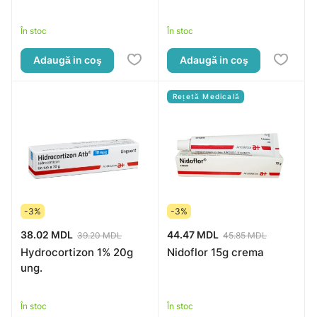
În stoc
În stoc
Adaugă in coş
Adaugă in coş
Rețetă Medicală
-3%
-3%
38.02 MDL
44.47 MDL
39.20 MDL
45.85 MDL
Hydrocortizon 1% 20g
Nidoflor 15g crema
ung.
În stoc
În stoc