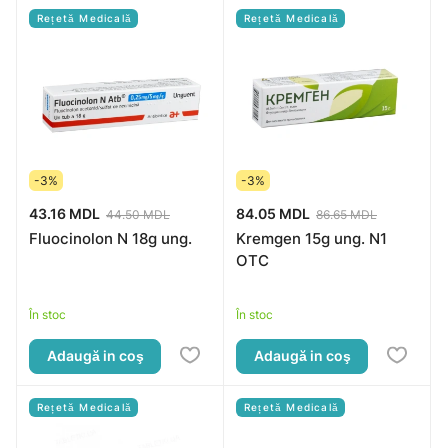
Rețetă Medicală
Rețetă Medicală
-3%
-3%
43.16 MDL
84.05 MDL
44.50 MDL
86.65 MDL
Fluocinolon N 18g ung.
Kremgen 15g ung. N1
OTC
În stoc
În stoc
Adaugă in coş
Adaugă in coş
Rețetă Medicală
Rețetă Medicală