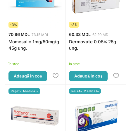
-3%
-3%
70.96 MDL
60.33 MDL
73.15 MDL
62.20 MDL
Momesalic 1mg/50mg/g
Dermovate 0.05% 25g
45g ung.
ung.
În stoc
În stoc
Adaugă in coş
Adaugă in coş
Rețetă Medicală
Rețetă Medicală