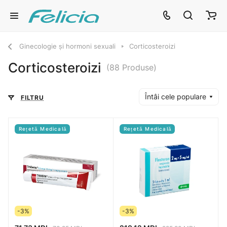
Ginecologie și hormoni sexuali
Corticosteroizi
Corticosteroizi
(88 Produse)
Întâi cele populare
FILTRU
Rețetă Medicală
Rețetă Medicală
-3%
-3%