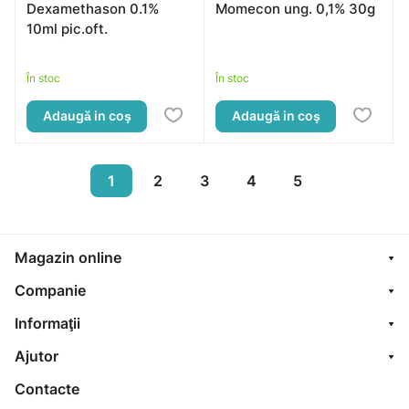
Dexamethason 0.1%
Momecon ung. 0,1% 30g
10ml pic.oft.
În stoc
În stoc
Adaugă in coş
Adaugă in coş
1
2
3
4
5
Magazin online
Companie
Informaţii
Ajutor
Contacte