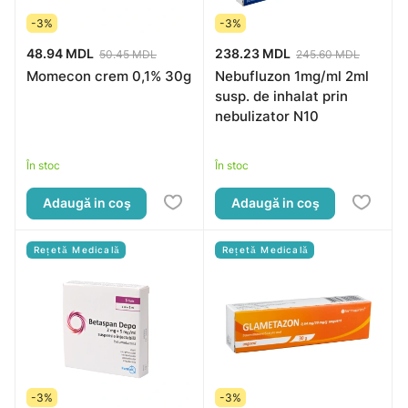
-3%
-3%
48.94 MDL
238.23 MDL
50.45 MDL
245.60 MDL
Momecon crem 0,1% 30g
Nebufluzon 1mg/ml 2ml
susp. de inhalat prin
nebulizator N10
În stoc
În stoc
Adaugă in coş
Adaugă in coş
Rețetă Medicală
Rețetă Medicală
-3%
-3%