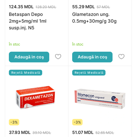
124.35 MDL
55.29 MDL
128.20 MDL
57 MDL
Betaspan Depo
Glametazon ung.
2mg+5mg/ml 1ml
0.5mg+30mg/g 30g
susp.inj. N5
În stoc
În stoc
Adaugă in coş
Adaugă in coş
Rețetă Medicală
Rețetă Medicală
-3%
-3%
37.93 MDL
51.07 MDL
39.10 MDL
52.65 MDL