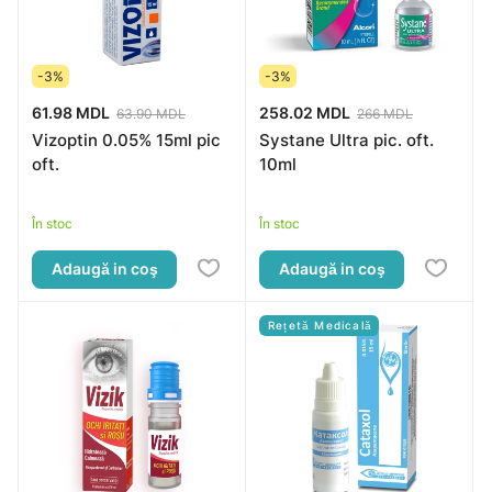
-3%
-3%
61.98 MDL
258.02 MDL
63.90 MDL
266 MDL
Vizoptin 0.05% 15ml pic
Systane Ultra pic. oft.
oft.
10ml
În stoc
În stoc
Adaugă in coş
Adaugă in coş
Rețetă Medicală