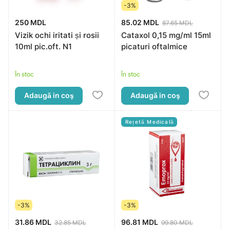
-3%
250 MDL
85.02 MDL
87.65 MDL
Vizik ochi iritati și rosii
Cataxol 0,15 mg/ml 15ml
10ml pic.oft. N1
picaturi oftalmice
În stoc
În stoc
Adaugă in coş
Adaugă in coş
Rețetă Medicală
-3%
-3%
31.86 MDL
96.81 MDL
32.85 MDL
99.80 MDL