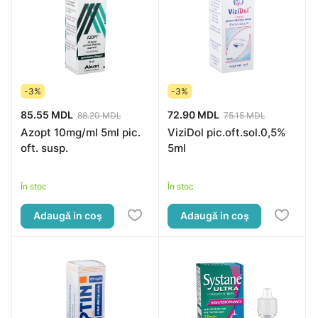
-3%
-3%
85.55 MDL
72.90 MDL
88.20 MDL
75.15 MDL
Azopt 10mg/ml 5ml pic.
ViziDol pic.oft.sol.0,5%
oft. susp.
5ml
În stoc
În stoc
Adaugă in coş
Adaugă in coş