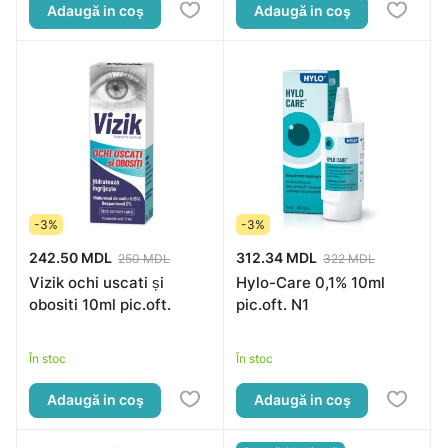
Adaugă in coş
Adaugă in coş
-3%
-3%
242.50 MDL
312.34 MDL
250 MDL
322 MDL
Vizik ochi uscati și
Hylo-Care 0,1% 10ml
obositi 10ml pic.oft.
pic.oft. N1
În stoc
În stoc
Adaugă in coş
Adaugă in coş