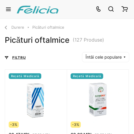
Durere
Picături oftalmice
Picături oftalmice
(127 Produse)
Întâi cele populare
FILTRU
Rețetă Medicală
Rețetă Medicală
-3%
-3%