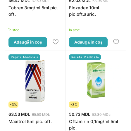
36.47 MDL
62.03 MDL
37.60 MDL
63.95 MDL
Tobrex 3mg/ml 5ml pic.
Floxadex 10ml
oft.
pic.oft.auric.
În stoc
În stoc
Adaugă in coş
Adaugă in coş
Rețetă Medicală
Rețetă Medicală
-3%
-3%
63.53 MDL
50.73 MDL
65.50 MDL
52.30 MDL
Maxitrol 5ml pic. oft.
Oftamirin 0,1mg/ml 5ml
pic.