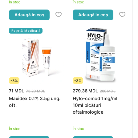
În stoc
În stoc
Adaugă in coş
Adaugă in coş
Rețetă Medicală
-3%
-3%
71 MDL
279.36 MDL
73.20 MDL
288 MDL
Maxidex 0.1% 3.5g ung.
Hylo-comod 1mg/ml
oft.
10ml picături
oftalmologice
În stoc
În stoc