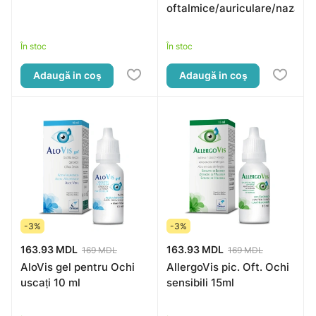
oftalmice/auriculare/nazale
În stoc
În stoc
Adaugă in coş
Adaugă in coş
-3%
-3%
163.93 MDL
163.93 MDL
169 MDL
169 MDL
AloVis gel pentru Ochi
AllergoVis pic. Oft. Ochi
uscați 10 ml
sensibili 15ml