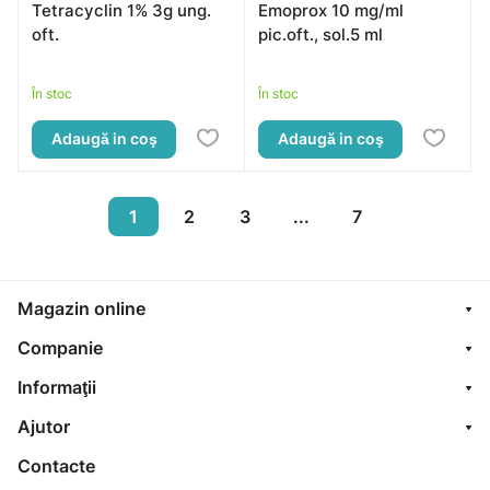
Tetracyclin 1% 3g ung.
Emoprox 10 mg/ml
oft.
pic.oft., sol.5 ml
În stoc
În stoc
Adaugă in coş
Adaugă in coş
1
2
3
...
7
Magazin online
Companie
Informaţii
Ajutor
Contacte