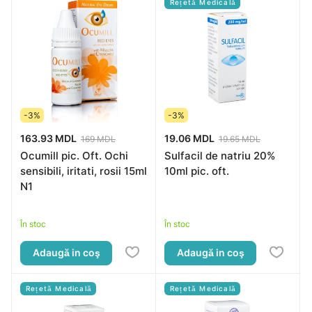
Rețetă Medicală
-3%
-3%
163.93 MDL
19.06 MDL
169 MDL
19.65 MDL
Ocumill pic. Oft. Ochi
Sulfacil de natriu 20%
sensibili, iritati, rosii 15ml
10ml pic. oft.
N1
În stoc
În stoc
Adaugă in coş
Adaugă in coş
Rețetă Medicală
Rețetă Medicală