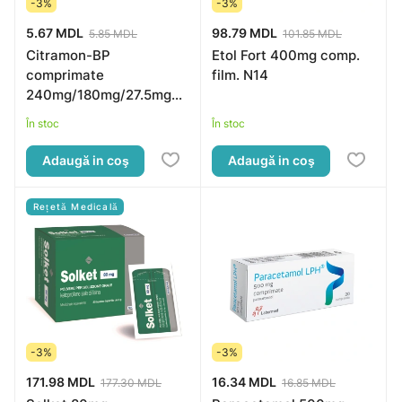
-3%
-3%
5.67 MDL
98.79 MDL
5.85 MDL
101.85 MDL
Citramon-BP
Etol Fort 400mg comp.
comprimate
film. N14
240mg/180mg/27.5mg
N10
În stoc
În stoc
Adaugă in coş
Adaugă in coş
Rețetă Medicală
-3%
-3%
171.98 MDL
16.34 MDL
177.30 MDL
16.85 MDL