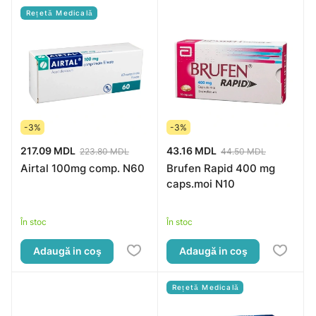
Rețetă Medicală
-3%
-3%
217.09 MDL
43.16 MDL
223.80 MDL
44.50 MDL
Airtal 100mg comp. N60
Brufen Rapid 400 mg
caps.moi N10
În stoc
În stoc
Adaugă in coş
Adaugă in coş
Rețetă Medicală