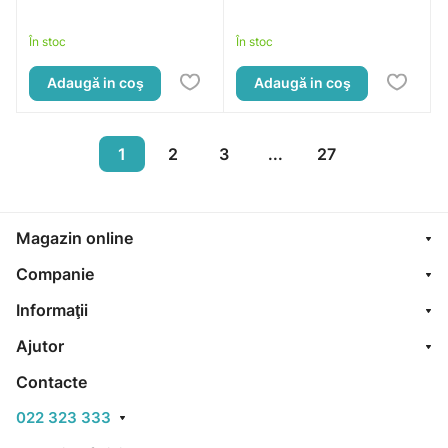
În stoc
În stoc
Adaugă in coş
Adaugă in coş
1
2
3
...
27
Magazin online
Companie
Informaţii
Ajutor
Contacte
022 323 333