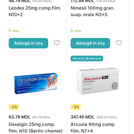
48.79 MDL
112.86 MDL
50.30 MDL
116.35 MDL
Leodex 25mg comp.film.
Nimesil 100mg gran.
N10x2
susp. orala N3x5
În stoc
În stoc
Adaugă in coş
Adaugă in coş
Rețetă Medicală
-3%
-3%
63.78 MDL
347.45 MDL
65.75 MDL
358.20 MDL
Dexalgin 25mg comp.
Arcoxia 90mg comp.
film. N10 (Berlin-chemie)
film. N7x4