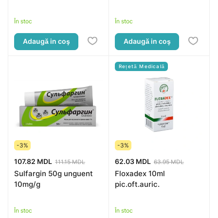
În stoc
În stoc
Adaugă in coş
Adaugă in coş
Rețetă Medicală
-3%
-3%
107.82 MDL
62.03 MDL
111.15 MDL
63.95 MDL
Sulfargin 50g unguent
Floxadex 10ml
10mg/g
pic.oft.auric.
În stoc
În stoc