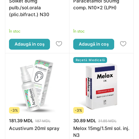
Solket 80mg
Paracetamol 500mg
pulb./sol.orala
comp. N10x2 (LPH)
(plic.bifract.) N30
În stoc
În stoc
Adaugă in coş
Adaugă in coş
Rețetă Medicală
-3%
-3%
181.39 MDL
30.89 MDL
187 MDL
31.85 MDL
Acustivum 20ml spray
Melox 15mg/1.5ml sol. inj.
N3