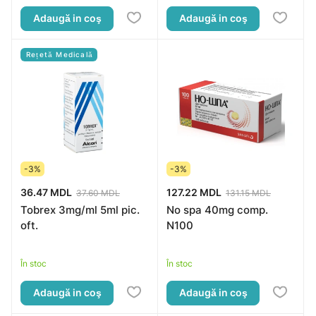
Adaugă in coş
Adaugă in coş
Rețetă Medicală
-3%
-3%
36.47 MDL
127.22 MDL
37.60 MDL
131.15 MDL
Tobrex 3mg/ml 5ml pic.
No spa 40mg comp.
oft.
N100
În stoc
În stoc
Adaugă in coş
Adaugă in coş