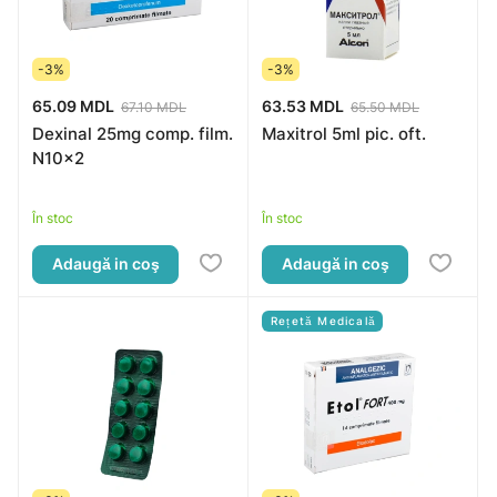
-3%
-3%
65.09 MDL
63.53 MDL
67.10 MDL
65.50 MDL
Dexinal 25mg comp. film.
Maxitrol 5ml pic. oft.
N10x2
În stoc
În stoc
Adaugă in coş
Adaugă in coş
Rețetă Medicală