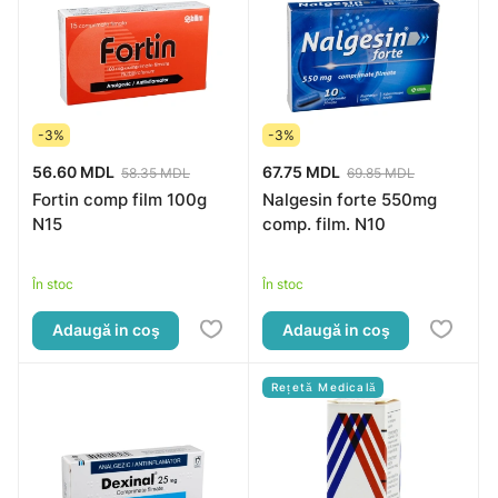
-3%
-3%
56.60 MDL
67.75 MDL
58.35 MDL
69.85 MDL
Fortin comp film 100g
Nalgesin forte 550mg
N15
comp. film. N10
În stoc
În stoc
Adaugă in coş
Adaugă in coş
Rețetă Medicală