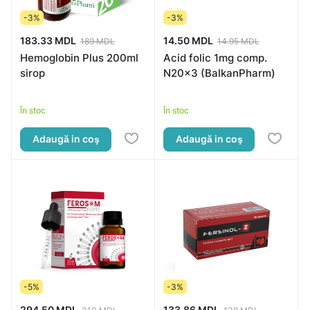
-3%
-3%
183.33 MDL
14.50 MDL
189 MDL
14.95 MDL
Hemoglobin Plus 200ml
Acid folic 1mg comp.
sirop
N20x3 (BalkanPharm)
În stoc
În stoc
Adaugă in coş
Adaugă in coş
-5%
-3%
294.50 MDL
133.86 MDL