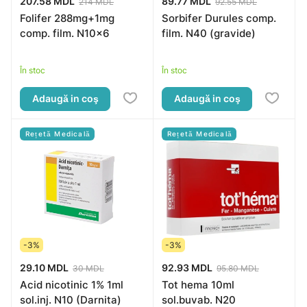
207.58 MDL
89.77 MDL
214 MDL
92.55 MDL
Folifer 288mg+1mg
Sorbifer Durules comp.
comp. film. N10x6
film. N40 (gravide)
În stoc
În stoc
Adaugă in coş
Adaugă in coş
Rețetă Medicală
Rețetă Medicală
-3%
-3%
29.10 MDL
92.93 MDL
30 MDL
95.80 MDL
Acid nicotinic 1% 1ml
Tot hema 10ml
sol.inj. N10 (Darnita)
sol.buvab. N20