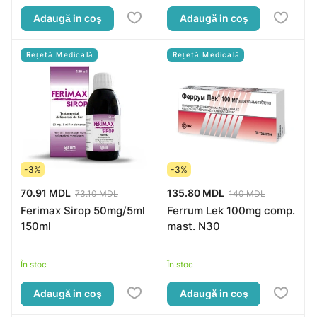
Adaugă in coş
Adaugă in coş
Rețetă Medicală
Rețetă Medicală
-3%
-3%
70.91 MDL
135.80 MDL
73.10 MDL
140 MDL
Ferimax Sirop 50mg/5ml
Ferrum Lek 100mg comp.
150ml
mast. N30
În stoc
În stoc
Adaugă in coş
Adaugă in coş