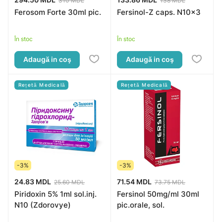
310 MDL
138 MDL
Ferosom Forte 30ml pic.
Fersinol-Z caps. N10x3
În stoc
În stoc
Adaugă in coş
Adaugă in coş
Rețetă Medicală
Rețetă Medicală
-3%
-3%
24.83 MDL
71.54 MDL
25.60 MDL
73.75 MDL
Piridoxin 5% 1ml sol.inj.
Fersinol 50mg/ml 30ml
N10 (Zdorovye)
pic.orale, sol.