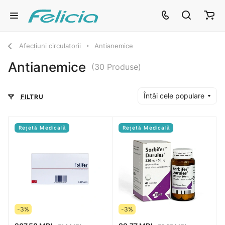
Afecțiuni circulatorii
Antianemice
Antianemice
(30 Produse)
Întâi cele populare
FILTRU
Rețetă Medicală
Rețetă Medicală
-3%
-3%