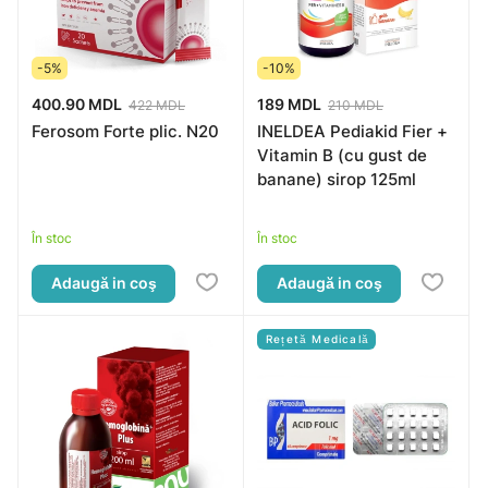
-5%
-10%
400.90 MDL
189 MDL
422 MDL
210 MDL
Ferosom Forte plic. N20
INELDEA Pediakid Fier +
Vitamin B (cu gust de
banane) sirop 125ml
În stoc
În stoc
Adaugă in coş
Adaugă in coş
Rețetă Medicală