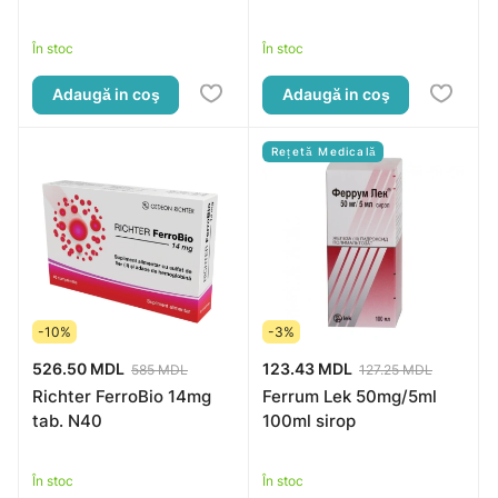
În stoc
În stoc
Adaugă in coş
Adaugă in coş
Rețetă Medicală
-10%
-3%
526.50 MDL
123.43 MDL
585 MDL
127.25 MDL
Richter FerroBio 14mg
Ferrum Lek 50mg/5ml
tab. N40
100ml sirop
În stoc
În stoc