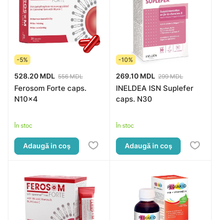
-5%
-10%
528.20 MDL
269.10 MDL
556 MDL
299 MDL
Ferosom Forte caps.
INELDEA ISN Suplefer
N10x4
caps. N30
În stoc
În stoc
Adaugă in coş
Adaugă in coş