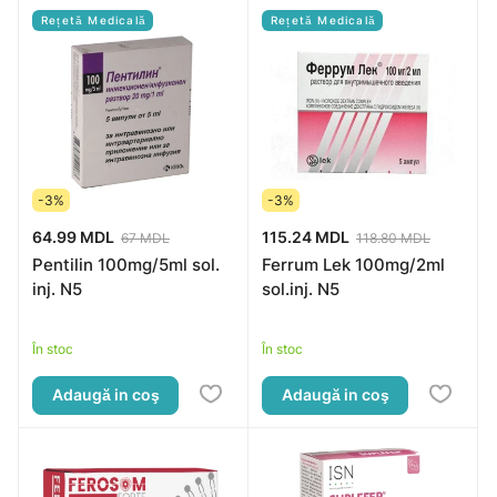
Rețetă Medicală
Rețetă Medicală
-3%
-3%
64.99 MDL
115.24 MDL
67 MDL
118.80 MDL
Pentilin 100mg/5ml sol.
Ferrum Lek 100mg/2ml
inj. N5
sol.inj. N5
În stoc
În stoc
Adaugă in coş
Adaugă in coş