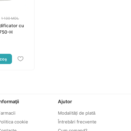
1 130 MDL
ificator cu
U750-H
 coş
Informaţii
Ajutor
Farmacii
Modalități de plată
olitica cookie
Întrebări frecvente
Contacte
Cum comand?