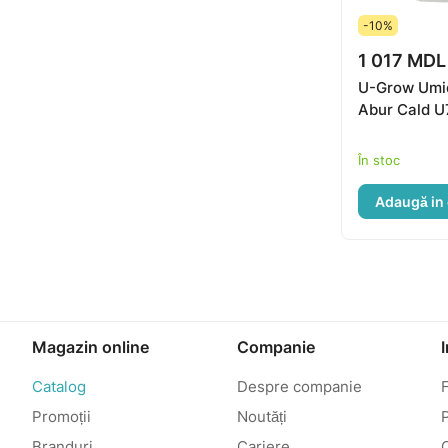
-10%
1 017 MDL
U-Grow Umid
Abur Cald 
În stoc
Adaugă in
Magazin online
Companie
Catalog
Despre companie
Promoții
Noutăți
P
Branduri
Cariere