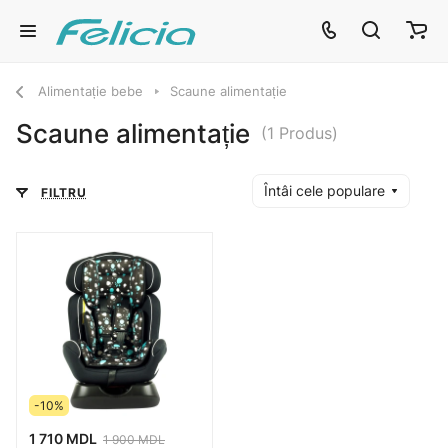
Alimentație bebe
Scaune alimentație
Scaune alimentație
(1 Produs)
Întâi cele populare
FILTRU
-10%
1 710 MDL
1 900 MDL