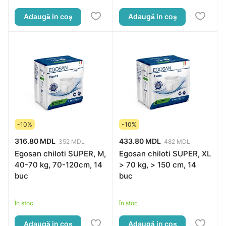
Adaugă in coş
Adaugă in coş
-10%
-10%
316.80 MDL
433.80 MDL
352 MDL
482 MDL
Egosan chiloti SUPER, M,
Egosan chiloti SUPER, XL
40-70 kg, 70-120cm, 14
> 70 kg, > 150 cm, 14
buc
buc
În stoc
În stoc
Adaugă in coş
Adaugă in coş