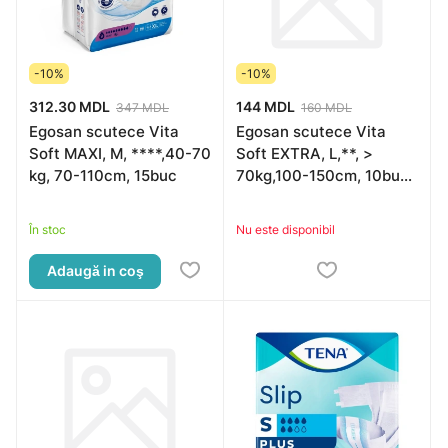
-10%
-10%
312.30 MDL
144 MDL
347 MDL
160 MDL
Egosan scutece Vita
Egosan scutece Vita
Soft MAXI, M, ****,40-70
Soft EXTRA, L,**, >
kg, 70-110cm, 15buc
70kg,100-150cm, 10buc
(*)
În stoc
Nu este disponibil
Adaugă in coş