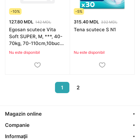
-10%
-5%
127.80 MDL
315.40 MDL
142 MDL
332 MDL
Egosan scutece Vita
Tena scutece S N1
Soft SUPER, M, ***, 40-
70kg, 70-110cm,10buc
(*)
Nu este disponibil
Nu este disponibil
1
2
Magazin online
Companie
Informaţii