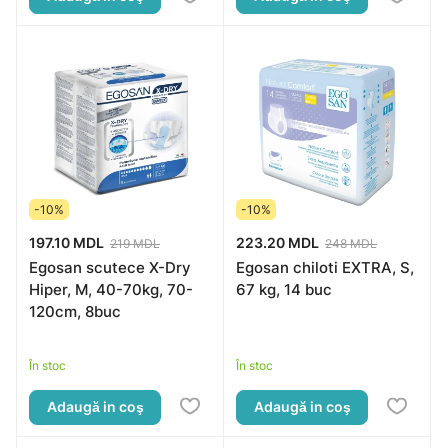
-10%
-10%
197.10 MDL
223.20 MDL
219 MDL
248 MDL
Egosan scutece X-Dry
Egosan chiloti EXTRA, S,
Hiper, M, 40-70kg, 70-
67 kg, 14 buc
120cm, 8buc
În stoc
În stoc
Adaugă in coş
Adaugă in coş