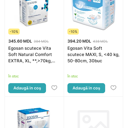
-10%
-10%
345.60 MDL
394.20 MDL
384 MDL
438 MDL
Egosan scutece Vita
Egosan Vita Soft
Soft Natural Comfort
scutece MAXI, S, <40 kg,
EXTRA, XL, **,>70kg,
50-80cm, 30buc
>150cm,15buc(*)
În stoc
În stoc
Adaugă in coş
Adaugă in coş