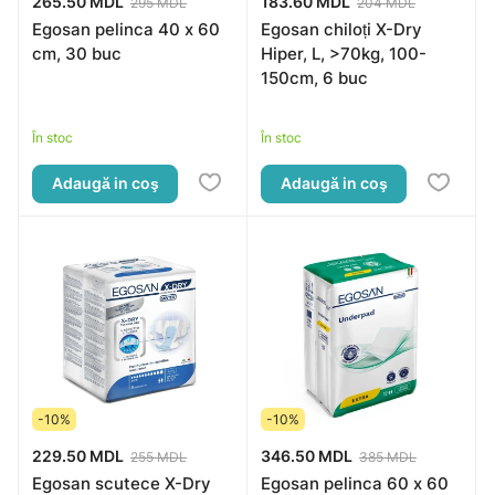
265.50 MDL
183.60 MDL
295 MDL
204 MDL
Egosan pelinca 40 x 60
Egosan chiloți X-Dry
cm, 30 buc
Hiper, L, >70kg, 100-
150cm, 6 buc
În stoc
În stoc
Adaugă in coş
Adaugă in coş
-10%
-10%
229.50 MDL
346.50 MDL
255 MDL
385 MDL
Egosan scutece X-Dry
Egosan pelinca 60 x 60