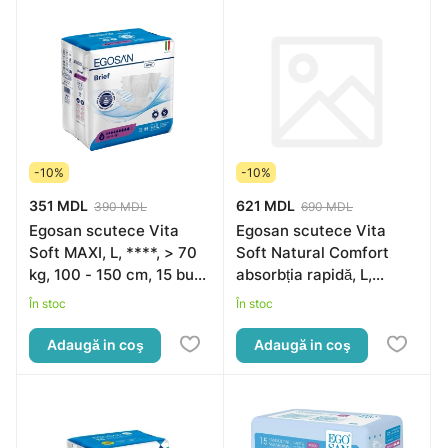
-10%
-10%
351 MDL
621 MDL
390 MDL
690 MDL
Egosan scutece Vita
Egosan scutece Vita
Soft MAXI, L, ****, > 70
Soft Natural Comfort
kg, 100 - 150 cm, 15 buc
absorbția rapidă, L,
(*)
>70kg, 100-150cm,
În stoc
În stoc
30buc
Adaugă in coş
Adaugă in coş