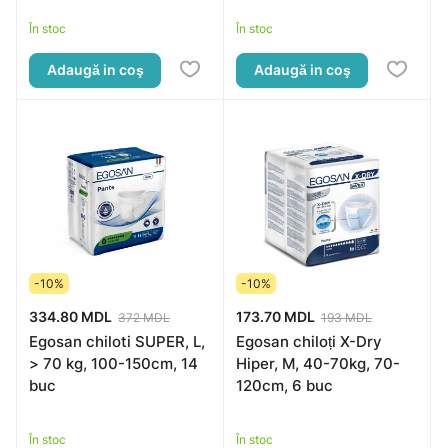
În stoc
În stoc
Adaugă in coş
Adaugă in coş
-10%
-10%
334.80 MDL
173.70 MDL
372 MDL
193 MDL
Egosan chiloti SUPER, L,
Egosan chiloți X-Dry
> 70 kg, 100-150cm, 14
Hiper, M, 40-70kg, 70-
buc
120cm, 6 buc
În stoc
În stoc