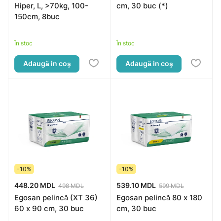
Hiper, L, >70kg, 100-
cm, 30 buc (*)
150cm, 8buc
În stoc
În stoc
Adaugă in coş
Adaugă in coş
-10%
-10%
448.20 MDL
539.10 MDL
498 MDL
599 MDL
Egosan pelincă (XT 36)
Egosan pelincă 80 x 180
60 x 90 cm, 30 buc
cm, 30 buc