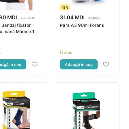
-3%
.90 MDL
31.04 MDL
331 MDL
32 MDL
 Bandaj fixator
Para A3 90ml Forans
u mână Mărime:1
c
În stoc
ugă in coş
Adaugă in coş