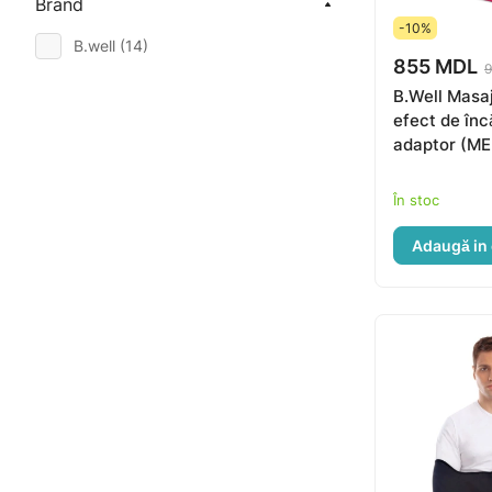
Brand
-10%
B.well (
14
)
855 MDL
B.Well Masaj
efect de încă
adaptor (M
În stoc
Adaugă in