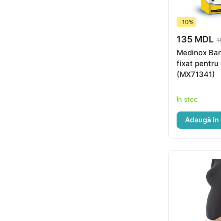
-10%
135 MDL
1
Medinox Ban
fixat pentru
(MX71341)
În stoc
Adaugă in