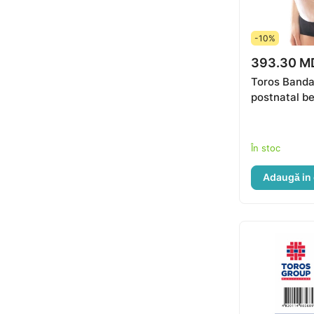
-10%
393.30 M
Toros Banda
postnatal b
În stoc
Adaugă in