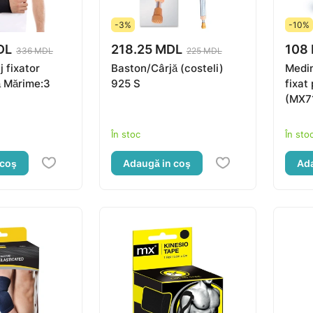
-3%
-10%
DL
218.25 MDL
108
336 MDL
225 MDL
 fixator
Baston/Cârjă (costeli)
Medin
 Mărime:3
925 S
fixat
(MX7
În stoc
În sto
 coş
Adaugă in coş
Ada