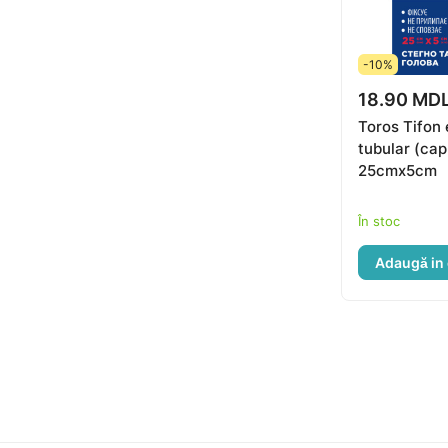
-10%
18.90 MD
Toros Tifon 
tubular (cap
25cmx5cm
În stoc
Adaugă in