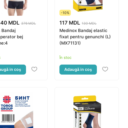
-10%
.40 MDL
117 MDL
376 MDL
130 MDL
 Bandaj
Medinox Bandaj elastic
perator bej
fixat pentru genunchi (L)
me:4
(MX71131)
c
În stoc
ugă in coş
Adaugă in coş