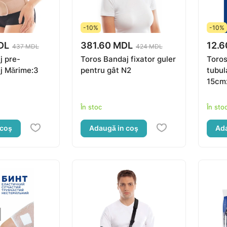
-10%
-10%
DL
381.60 MDL
12.6
437 MDL
424 MDL
j pre-
Toros Bandaj fixator guler
Toros
ej Mărime:3
pentru gât N2
tubul
15cm
În stoc
În sto
 coş
Adaugă in coş
Ada