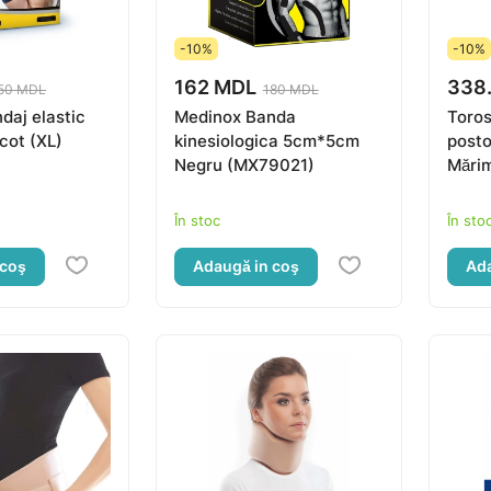
-10%
-10%
162 MDL
338
50 MDL
180 MDL
daj elastic
Medinox Banda
Toros
 cot (XL)
kinesiologica 5cm*5cm
posto
Negru (MX79021)
Mări
În stoc
În sto
 coş
Adaugă in coş
Ada