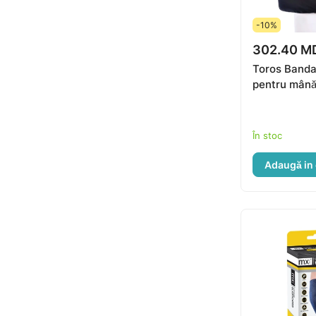
-10%
302.40 M
Toros Bandaj
pentru mână
În stoc
Adaugă in