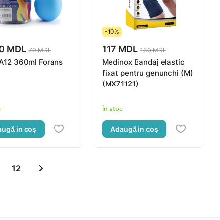
-10%
90 MDL
117 MDL
70 MDL
130 MDL
Para A12 360ml Forans
Medinox Bandaj elastic
fixat pentru genunchi (M)
(MX71121)
c
În stoc
ugă in coş
Adaugă in coş
12