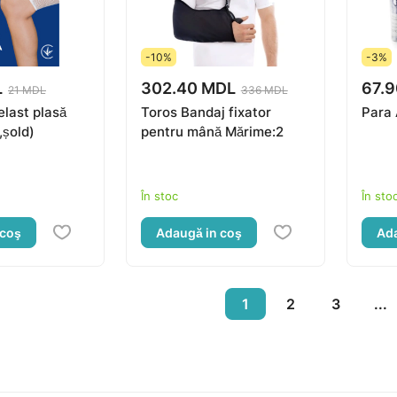
-10%
-3%
L
302.40 MDL
67.
21 MDL
336 MDL
elast plasă
Toros Bandaj fixator
,șold)
pentru mână Mărime:2
În stoc
În sto
 coş
Adaugă in coş
Ada
1
2
3
...