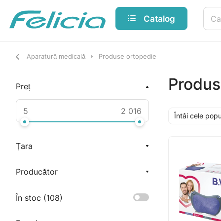
Catalog
Aparatură medicală
Produse ortopedie
Produs
Preț
Întâi cele pop
Țara
Producător
În stoc (
108
)