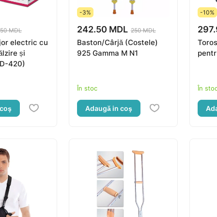
-3%
-10%
242.50 MDL
297
950 MDL
250 MDL
or electric cu
Baston/Cârjă (Costele)
Toros
lzire și
925 Gamma M N1
pentr
ED-420)
În stoc
În sto
 coş
Adaugă in coş
Ada