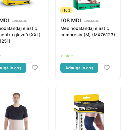
-10%
 MDL
108 MDL
120 MDL
120 MDL
ox Bandaj elastic
Medinox Bandaj elastic
 pentru gleznă (XXL)
compresiv (M) (MX76123)
1251)
c
În stoc
ugă in coş
Adaugă in coş