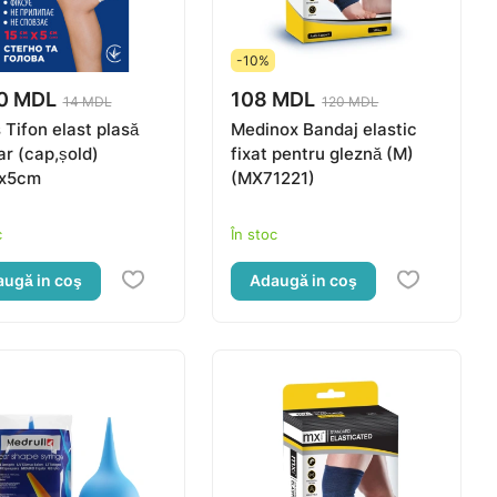
-10%
0 MDL
108 MDL
14 MDL
120 MDL
 Tifon elast plasă
Medinox Bandaj elastic
ar (cap,șold)
fixat pentru gleznă (M)
x5cm
(MX71221)
c
În stoc
ugă in coş
Adaugă in coş