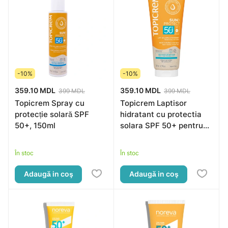
-10%
-10%
359.10 MDL
359.10 MDL
399 MDL
399 MDL
Topicrem Spray cu
Topicrem Laptisor
protecție solară SPF
hidratant cu protectia
50+, 150ml
solara SPF 50+ pentru
față și corp, 200ml
În stoc
În stoc
Adaugă in coş
Adaugă in coş