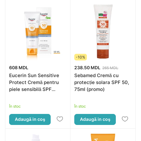
-10%
608 MDL
238.50 MDL
265 MDL
Eucerin Sun Sensitive
Sebamed Cremă cu
Protect Cremă pentru
protecție solara SPF 50,
piele sensibilă SPF
75ml (promo)
50+ 50ml
În stoc
În stoc
Adaugă in coş
Adaugă in coş