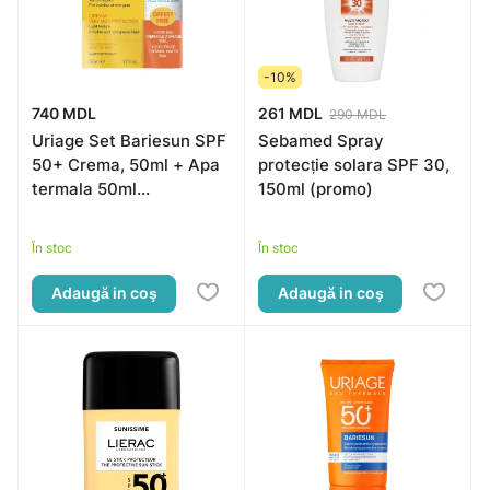
-10%
740 MDL
261 MDL
290 MDL
Uriage Set Bariesun SPF
Sebamed Spray
50+ Crema, 50ml + Apa
protecție solara SPF 30,
termala 50ml
150ml (promo)
(65149786)
În stoc
În stoc
Adaugă in coş
Adaugă in coş