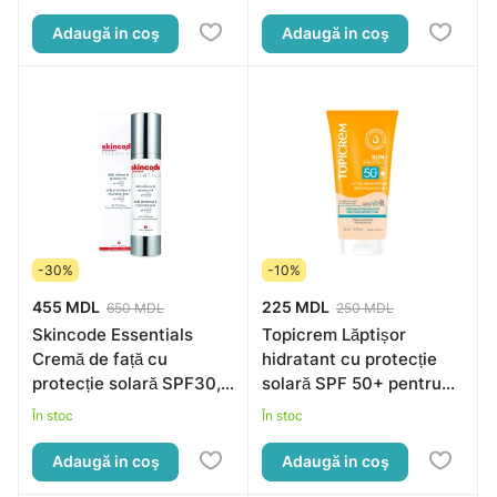
Adaugă in coş
Adaugă in coş
-30%
-10%
455 MDL
225 MDL
650 MDL
250 MDL
Skincode Essentials
Topicrem Lăptișor
Cremă de față cu
hidratant cu protecție
protecție solară SPF30,
solară SPF 50+ pentru
50ml
față și corp, 50ml
În stoc
În stoc
Adaugă in coş
Adaugă in coş