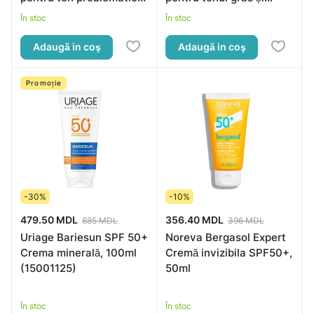
40 ml.
problematic, 40ml
În stoc
În stoc
Adaugă in coş
Adaugă in coş
Promoție
-30%
-10%
479.50 MDL
356.40 MDL
685 MDL
396 MDL
Uriage Bariesun SPF 50+
Noreva Bergasol Expert
Crema minerală, 100ml
Cremă invizibila SPF50+,
(15001125)
50ml
În stoc
În stoc