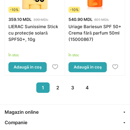
-10%
-10%
359.10 MDL
540.90 MDL
399 MDL
601 MDL
LIERAC Sunissime Stick
Uriage Bariesun SPF 50+
cu protecție solară
Crema fără parfum 50ml
SPF50+, 10g
(15000867)
În stoc
În stoc
Adaugă in coş
Adaugă in coş
1
2
3
4
Magazin online
Companie