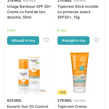
378 MDL
270 MDL
630 MDL
300 MDL
Uriage Bariesun SPF 50+
Topicrem Stick invizibil
Cremă cu fond de ten,
cu protecție solară
deschis, 50ml
SPF50+, 15g
În stoc
În stoc
Adaugă in coş
Adaugă in coş
-10%
620 MDL
279 MDL
310 MDL
Eucerin Sun Oil Control
Topicrem Crema