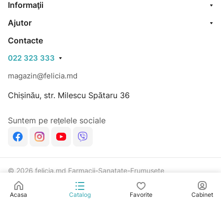
Informaţii
Ajutor
Contacte
022 323 333
magazin@felicia.md
Chișinău, str. Milescu Spătaru 36
Suntem pe rețelele sociale
© 2026 felicia.md Farmacii-Sanatate-Frumusete
Confidențialitate
Dezvoltat în Rich Code
Acasa
Catalog
Favorite
Cabinet