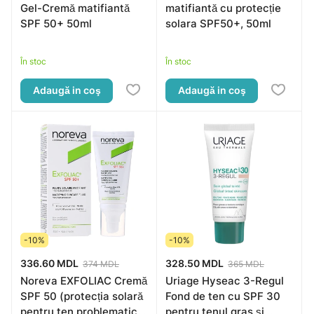
Gel-Cremă matifiantă
matifiantă cu protecție
SPF 50+ 50ml
solara SPF50+, 50ml
În stoc
În stoc
Adaugă in coş
Adaugă in coş
-10%
-10%
336.60 MDL
328.50 MDL
374 MDL
365 MDL
Noreva EXFOLIAC Cremă
Uriage Hyseac 3-Regul
SPF 50 (protecția solară
Fond de ten cu SPF 30
pentru ten problematic),
pentru tenul gras și