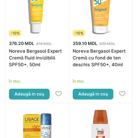
-10%
-10%
376.20 MDL
359.10 MDL
418 MDL
399 MDL
Noreva Bergasol Expert
Noreva Bergasol Expert
Cremă fluid invizibilă
Cremă cu fond de ten
SPF50+, 50ml
deschis SPF50+, 40ml
În stoc
În stoc
Adaugă in coş
Adaugă in coş