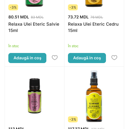
-3%
-3%
80.51 MDL
73.72 MDL
83 MDL
76 MDL
Relaxa Ulei Eteric Salvie
Relaxa Ulei Eteric Cedru
15ml
15ml
În stoc
În stoc
Adaugă in coş
Adaugă in coş
-3%
113 MDL
117.37 MDL