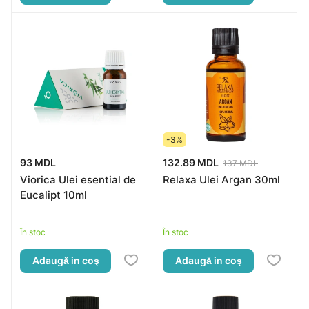
-3%
93 MDL
132.89 MDL
137 MDL
Viorica Ulei esential de
Relaxa Ulei Argan 30ml
Eucalipt 10ml
În stoc
În stoc
Adaugă in coş
Adaugă in coş