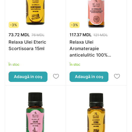
-3%
-3%
73.72 MDL
117.37 MDL
76 MDL
121 MDL
Relaxa Ulei Eteric
Relaxa Ulei
Scortisoara 15ml
Aromaterapie
anticelulitic 100%
natural
În stoc
În stoc
Adaugă in coş
Adaugă in coş