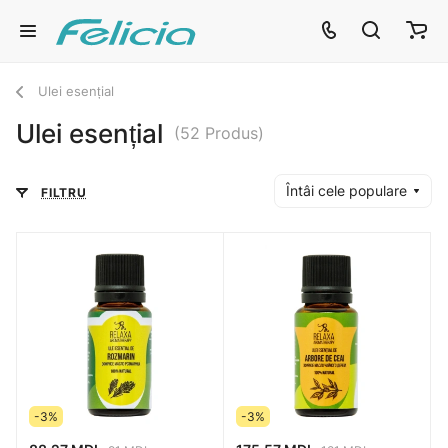
Ulei esențial
Ulei esențial
(52 Produs)
Întâi cele populare
FILTRU
-3%
-3%