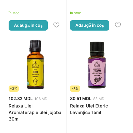
În stoc
În stoc
Adaugă in coş
Adaugă in coş
-3%
-3%
102.82 MDL
80.51 MDL
106 MDL
83 MDL
Relaxa Ulei
Relaxa Ulei Eteric
Aromaterapie ulei jojoba
Levănțică 15ml
30ml