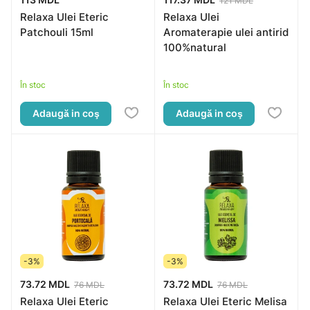
121 MDL
Relaxa Ulei Eteric
Relaxa Ulei
Patchouli 15ml
Aromaterapie ulei antirid
100%natural
În stoc
În stoc
Adaugă in coş
Adaugă in coş
-3%
-3%
73.72 MDL
73.72 MDL
76 MDL
76 MDL
Relaxa Ulei Eteric
Relaxa Ulei Eteric Melisa