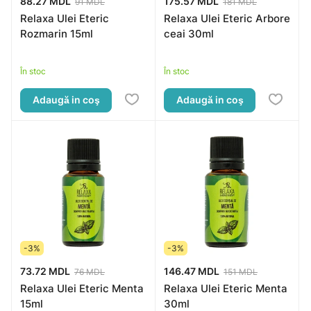
88.27 MDL
175.57 MDL
91 MDL
181 MDL
Relaxa Ulei Eteric
Relaxa Ulei Eteric Arbore
Rozmarin 15ml
ceai 30ml
În stoc
În stoc
Adaugă in coş
Adaugă in coş
-3%
-3%
73.72 MDL
146.47 MDL
76 MDL
151 MDL
Relaxa Ulei Eteric Menta
Relaxa Ulei Eteric Menta
15ml
30ml