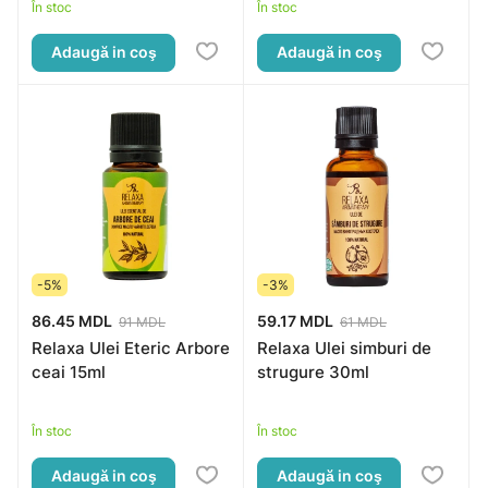
În stoc
În stoc
Adaugă in coş
Adaugă in coş
-5%
-3%
86.45 MDL
59.17 MDL
91 MDL
61 MDL
Relaxa Ulei Eteric Arbore
Relaxa Ulei simburi de
ceai 15ml
strugure 30ml
În stoc
În stoc
Adaugă in coş
Adaugă in coş